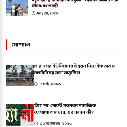
নতুন প্রজন্ম নিজেদের গড়ে তুললে দেশ সঠিকভাবে গড়ে
উঠবে: প্রধানমন্ত্রী
July 28, 2026
সোশ্যাল
তারানগর ইউনিয়নের উন্নয়ন নিয়ে ইফতার ও
মতবিনিময় সভা অনুষ্ঠিত
৩ মার্চ, ২০২৬
‘হ্যাঁ’ ‘না’ পোস্টে সরগরম সামাজিক
যোগাযোগামাধ্যম, এর কারন কী?
৩১ অক্টোবর, ২০২৫