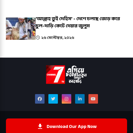
‘আল্লাহ তুই দেহিস’ - দেশে চলছে জোড় করে
চুল-দাড়ি কেটে দেয়ার জুলুম
২৫ সেপ্টেম্বর, ২০২৫
Download Our App Now