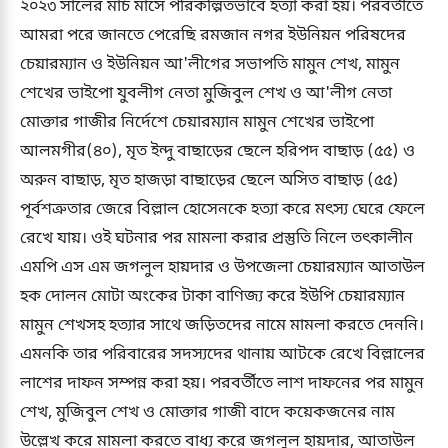
২০২৩ সালের মার্চ মাসে পরিকল্পিতভাবে হত্যা করা হয়। পরবর্তীতে
আমরা পরে জানতে পেরেছি রমজান নগর ইউনিয়ন পরিষদের
চেয়ারম্যান ও ইউনিয়ন আ'লীগের সভাপতি মামুন শেখ, মামুন
শেখের ভাইপো যুবলীগ নেতা মুজিবুল শেখ ও আ'লীগ নেতা
মোক্তার গাজীর নির্দেশে চেয়ারম্যান মামুন শেখের ভাইপো
আলমগীর(৪০), মৃত ইন্দু বাছাড়ের ছেলে হরিপদ বাছাড় (৫৫) ও
অরুন বাছাড়, মৃত হাজড়া বাছাড়ের ছেলে অসিত বাছাড় (৫৫)
পূর্বশত্রুতার জেরে বিল্লাল হোসেনকে হত্যা করে মৎস্য ঘেরে ফেলে
রেখে যায়। ওই ঘটনার পর মামলা করার প্রস্তুতি নিলে তৎকালীন
এমপি এস এম জগলুল হায়দার ও উপজেলা চেয়ারম্যান আতাউল
হক দোলন মোটা অংকের টাকা বাণিজ্য করে ইউপি চেয়ারম্যান
মামুন শেখসহ হত্যার সাথে জড়িতদের নামে মামলা করতে দেননি।
এমনকি তার পরিবারের সদস্যদের থানায় আটকে রেখে বিল্লালের
লাশের দাফন সম্পন্ন করা হয়। পরবর্তীতে লাশ দাফনের পর মামুন
শেখ, মুজিবুল শেখ ও মোক্তার গাজী বাদে কয়েকজনের নাম
উল্লেখ করে মামলা করতে বাধ্য করে জগলুল হায়দার, আতাউল