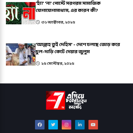
‘হ্যাঁ’ ‘না’ পোস্টে সরগরম সামাজিক
যোগাযোগামাধ্যম, এর কারন কী?
৩১ অক্টোবর, ২০২৫
‘আল্লাহ তুই দেহিস’ - দেশে চলছে জোড় করে
চুল-দাড়ি কেটে দেয়ার জুলুম
২৫ সেপ্টেম্বর, ২০২৫