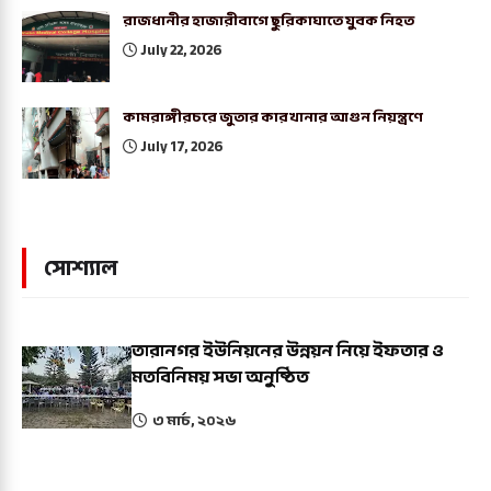
রাজধানীর হাজারীবাগে ছুরিকাঘাতে যুবক নিহত
July 22, 2026
কামরাঙ্গীরচরে জুতার কারখানার আগুন নিয়ন্ত্রণে
July 17, 2026
সোশ্যাল
তারানগর ইউনিয়নের উন্নয়ন নিয়ে ইফতার ও
মতবিনিময় সভা অনুষ্ঠিত
৩ মার্চ, ২০২৬