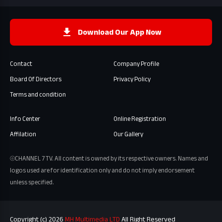
Download Our App Now
Contact
Company Profile
Board Of Directors
Privacy Policy
Terms and condition
Info Center
Online Registration
Affilation
Our Gallery
⦾CHANNEL 7 TV. All content is owned by its respective owners. Names and
logos used are for identification only and do not imply endorsement
unless specified.
Copyright (c) 2026
MH Multimedia LTD
All Right Reserved