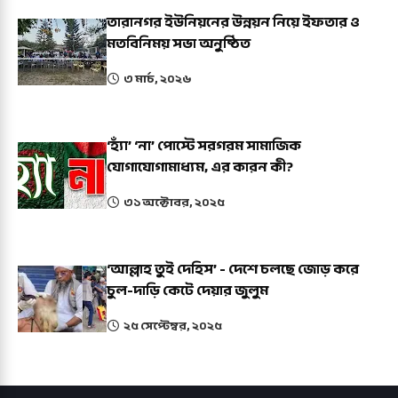
তারানগর ইউনিয়নের উন্নয়ন নিয়ে ইফতার ও
মতবিনিময় সভা অনুষ্ঠিত
৩ মার্চ, ২০২৬
‘হ্যাঁ’ ‘না’ পোস্টে সরগরম সামাজিক
যোগাযোগামাধ্যম, এর কারন কী?
৩১ অক্টোবর, ২০২৫
‘আল্লাহ তুই দেহিস’ - দেশে চলছে জোড় করে
চুল-দাড়ি কেটে দেয়ার জুলুম
২৫ সেপ্টেম্বর, ২০২৫