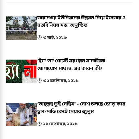
তারানগর ইউনিয়নের উন্নয়ন নিয়ে ইফতার ও
মতবিনিময় সভা অনুষ্ঠিত
৩ মার্চ, ২০২৬
‘হ্যাঁ’ ‘না’ পোস্টে সরগরম সামাজিক
যোগাযোগামাধ্যম, এর কারন কী?
৩১ অক্টোবর, ২০২৫
‘আল্লাহ তুই দেহিস’ - দেশে চলছে জোড় করে
চুল-দাড়ি কেটে দেয়ার জুলুম
২৫ সেপ্টেম্বর, ২০২৫