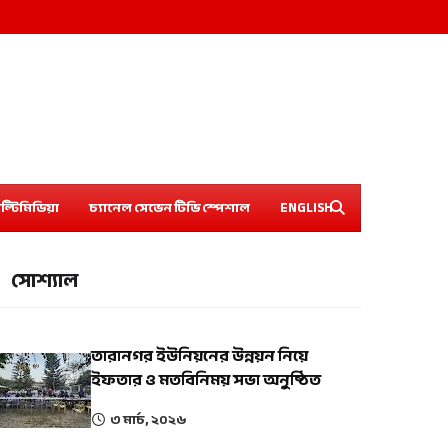
ল্টিমিডিয়া
চ্যানেল সেভেন টিভি স্পেশাল
ENGLISH
সোশ্যাল
তারানগর ইউনিয়নের উন্নয়ন নিয়ে
ইফতার ও মতবিনিময় সভা অনুষ্ঠিত
৩ মার্চ, ২০২৬