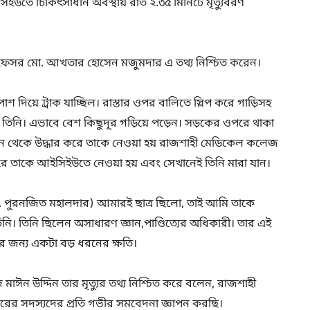
ে চিকিৎসাধীন অবস্থায় রাত ২.৩৫ মিনিটে মৃত্যুবরণ
্রফেসর মো. আখতার হোসেন মজুমদার এ তথ্য নিশ্চিত করেন।
শ দিয়ে ট্রাক যাচ্ছিল। রাস্তার ওপর বালিতে স্লিপ করে গাড়িসহ
ান তিনি। এভাবে বেশ কিছুদূর গড়িয়ে পড়েন। সড়কের ওপরে থাকা
সেখান থেকে উদ্ধার করে তাকে নেওয়া হয় রাজশাহী মেডিকেল কলেজ
রে তাকে আইসিইউতে নেওয়া হয় এবং সেখানেই তিনি মারা যান।
. পুরনজিত মহালদার) আমারই ছাত্র ছিলো, তাই আমি তাকে
তিনি ছিলেন অসাধারণ জ্ঞান,পাণ্ডিত্যের অধিকারী। তার এই
র জন্য একটা বড় ধরনের ক্ষতি।
দ মাঈন উদ্দিন তার মৃত্যুর তথ্য নিশ্চিত করে বলেন, রাজশাহী
িবারের সদস্যদের প্রতি গভীর সমবেদনা জ্ঞাপন করছি।