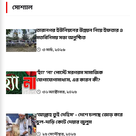
সোশ্যাল
তারানগর ইউনিয়নের উন্নয়ন নিয়ে ইফতার ও
মতবিনিময় সভা অনুষ্ঠিত
৩ মার্চ, ২০২৬
‘হ্যাঁ’ ‘না’ পোস্টে সরগরম সামাজিক
যোগাযোগামাধ্যম, এর কারন কী?
৩১ অক্টোবর, ২০২৫
‘আল্লাহ তুই দেহিস’ - দেশে চলছে জোড় করে
চুল-দাড়ি কেটে দেয়ার জুলুম
২৫ সেপ্টেম্বর, ২০২৫