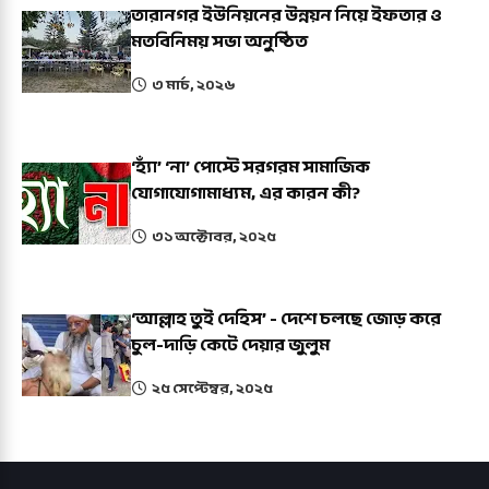
তারানগর ইউনিয়নের উন্নয়ন নিয়ে ইফতার ও
মতবিনিময় সভা অনুষ্ঠিত
৩ মার্চ, ২০২৬
‘হ্যাঁ’ ‘না’ পোস্টে সরগরম সামাজিক
যোগাযোগামাধ্যম, এর কারন কী?
৩১ অক্টোবর, ২০২৫
‘আল্লাহ তুই দেহিস’ - দেশে চলছে জোড় করে
চুল-দাড়ি কেটে দেয়ার জুলুম
২৫ সেপ্টেম্বর, ২০২৫