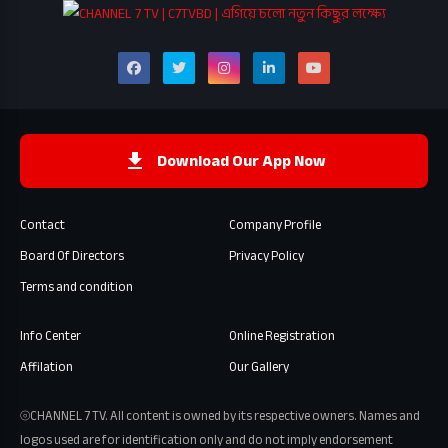
Download Our App Now
Contact
Company Profile
Board Of Directors
Privacy Policy
Terms and condition
Info Center
Online Registration
Affilation
Our Gallery
⦾CHANNEL 7 TV. All content is owned by its respective owners. Names and
logos used are for identification only and do not imply endorsement