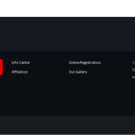
Info Center
Online Registration
⦾
N
Affilation
Our Gallery
e