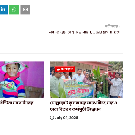
নবীনতর
লস অ্যাঞ্জেলসে জ্বলছে আগুন, হাজার স্থাপনা ধ্বংস
দেশগ্রাম
েন্টিনা সাপোর্টারের
মোল্লাহাটে কৃষকদের মাঝে বীজ,সার ও
চারা বিতরণ কর্মসূচী উদ্বোধন
July 01, 2026