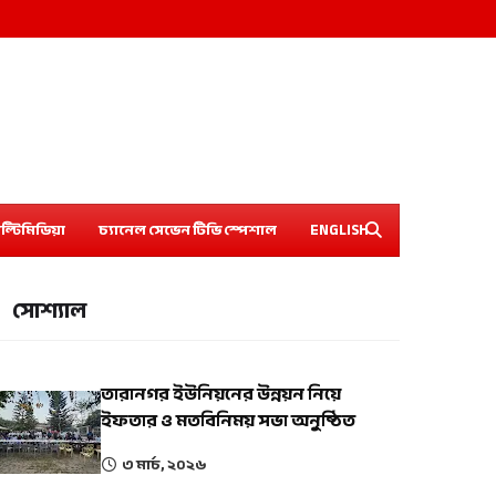
ল্টিমিডিয়া
চ্যানেল সেভেন টিভি স্পেশাল
ENGLISH
সোশ্যাল
তারানগর ইউনিয়নের উন্নয়ন নিয়ে
ইফতার ও মতবিনিময় সভা অনুষ্ঠিত
৩ মার্চ, ২০২৬