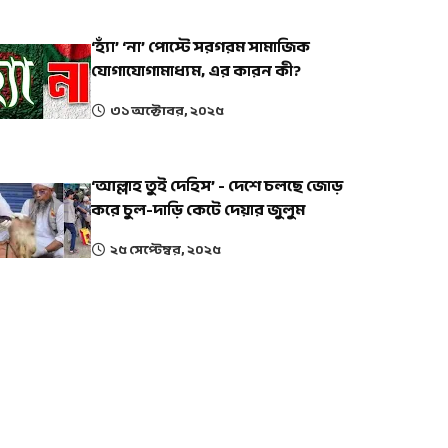
‘হ্যাঁ’ ‘না’ পোস্টে সরগরম সামাজিক
যোগাযোগামাধ্যম, এর কারন কী?
৩১ অক্টোবর, ২০২৫
‘আল্লাহ তুই দেহিস’ - দেশে চলছে জোড়
করে চুল-দাড়ি কেটে দেয়ার জুলুম
২৫ সেপ্টেম্বর, ২০২৫