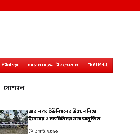
ল্টিমিডিয়া
চ্যানেল সেভেন টিভি স্পেশাল
ENGLISH
সোশ্যাল
তারানগর ইউনিয়নের উন্নয়ন নিয়ে
ইফতার ও মতবিনিময় সভা অনুষ্ঠিত
৩ মার্চ, ২০২৬