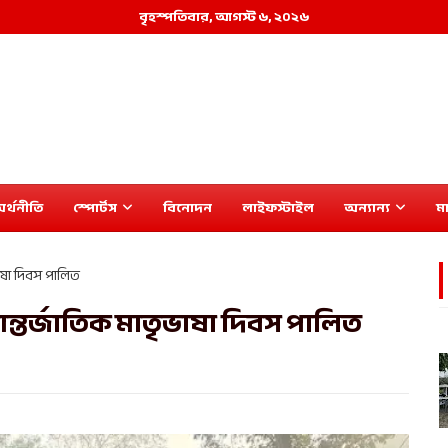
বৃহস্পতিবার, আগস্ট ৬, ২০২৬
র্থনীতি
স্পোর্টস
বিনোদন
লাইফস্টাইল
অন্যান্য
মা
াষা দিবস পালিত
্তর্জাতিক মাতৃভাষা দিবস পালিত