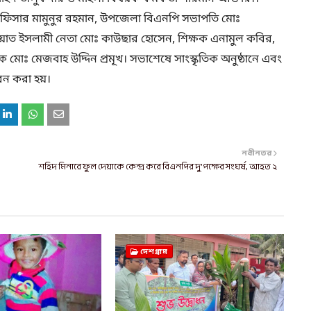
ি অফিসার মামুনুর রহমান, উপজেলা বিএনপি সভাপতি মোঃ
ায়াত ইসলামী নেতা মোঃ কাউছার হোসেন, শিক্ষক এনামুল কবির,
ক মোঃ মেজবাহ উদ্দিন প্রমূখ। সভাশেষে সাংস্কৃতিক অনুষ্ঠানে এবং
তরন করা হয়।
নবীনতর
শহিদ মিনারে ফুল দেয়াকে কেন্দ্র করে বিএনপির দু’পক্ষের সংঘর্ষ, আহত ২
দেশগ্রাম