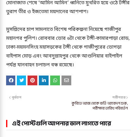
মোনাজাত শেষে ‘আমিন আমিন’ ধ্বনিতে মুখরিত হয়ে ওঠে টঙ্গীর
তুরাগ তীর ও ইজতেমা ময়দানের আশপাশ।
মুসল্লিদের চাপ সামলাতে বিশেষ পরিকল্পনা নিয়েছে গাজীপুর
মহানগর পুলিশ। রোববার ভোর ৬টা থেকে টঙ্গী-কামারপাড়া রোড,
ঢাকা-ময়মনসিংহ মহাসড়কের টঙ্গী থেকে গাজীপুরের ভোগড়া
বাইপাস মোড় এবং আবদুল্লাহপুর থেকে আশুলিয়ার বাইপাইল
পর্যন্ত যানবাহন চলাচল বন্ধ রয়েছে।
পূর্বতন
নবীনতর
কুবিতে আজ থেকে ভর্তি আবেদন শুরু,
পরীক্ষার তারিখ পরিবর্তন
এই পোস্টগুলি আপনার ভাল লাগতে পারে