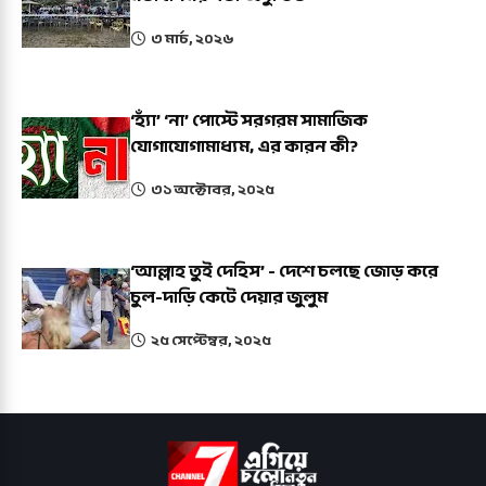
৩ মার্চ, ২০২৬
‘হ্যাঁ’ ‘না’ পোস্টে সরগরম সামাজিক
যোগাযোগামাধ্যম, এর কারন কী?
৩১ অক্টোবর, ২০২৫
‘আল্লাহ তুই দেহিস’ - দেশে চলছে জোড় করে
চুল-দাড়ি কেটে দেয়ার জুলুম
২৫ সেপ্টেম্বর, ২০২৫