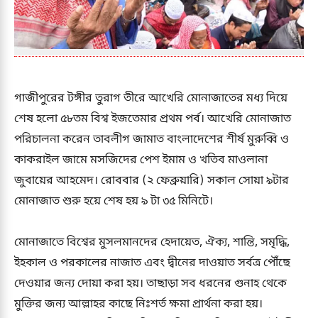
গাজীপুরের টঙ্গীর তুরাগ তীরে আখেরি মোনাজাতের মধ্য দিয়ে
শেষ হলো ৫৮তম বিশ্ব ইজতেমার প্রথম পর্ব। আখেরি মোনাজাত
পরিচালনা করেন তাবলীগ জামাত বাংলাদেশের শীর্ষ মুরুব্বি ও
কাকরাইল জামে মসজিদের পেশ ইমাম ও খতিব মাওলানা
জুবায়ের আহমেদ। রোববার (২ ফেব্রুয়ারি) সকাল সোয়া ৯টার
মোনাজাত শুরু হয়ে শেষ হয় ৯ টা ৩৫ মিনিটে।
মোনাজাতে বিশ্বের মুসলমানদের হেদায়েত, ঐক্য, শান্তি, সমৃদ্ধি,
ইহকাল ও পরকালের নাজাত এবং দ্বীনের দাওয়াত সর্বত্র পৌঁছে
দেওয়ার জন্য দোয়া করা হয়। তাছাড়া সব ধরনের গুনাহ থেকে
মুক্তির জন্য আল্লাহর কাছে নিঃশর্ত ক্ষমা প্রার্থনা করা হয়।