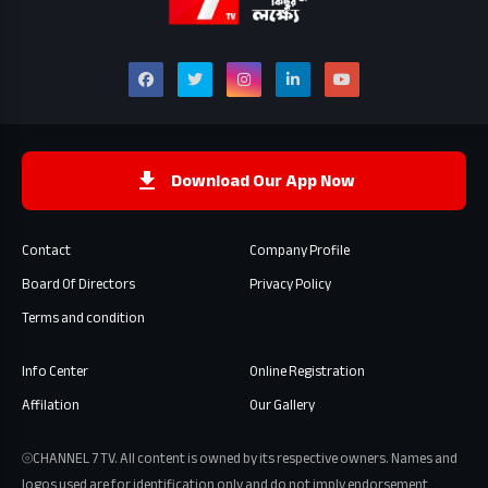
Download Our App Now
Contact
Company Profile
Board Of Directors
Privacy Policy
Terms and condition
Info Center
Online Registration
Affilation
Our Gallery
⦾CHANNEL 7 TV. All content is owned by its respective owners. Names and
logos used are for identification only and do not imply endorsement