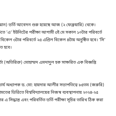
 (সম্মান) ভর্তি আবেদন শুরু হয়েছে আজ (২ ফেব্রুয়ারি) থেকে।
সূচিতে 'এ' ইউনিটের পরীক্ষা আগামী ৩ই মে সকাল ১০টার পরিবর্তে
বিকেল ৩টার পরিবর্তে ২৫ এপ্রিল বিকেল ৪টায় অনুষ্ঠিত হবে। 'সি'
িত হবে।
তা (অতিরিক্ত) মোহাম্মদ এমদাদুল হক সাক্ষরিত এক বিজ্ঞপ্তি
উপাচার্য অধ্যাপক ড. মো: হায়দার আলীর সভাপতিত্বে ৮৫তম (জরুরি)
ের ভিত্তিতে বিশ্ববিদ্যালয়ের নিজস্ব ব্যবস্থাপনায় ২০২৪-২৫
রহণের এ সিদ্ধান্ত এবং পরিবর্তিত ভর্তি পরীক্ষা সূচির তারিখ ঠিক করা