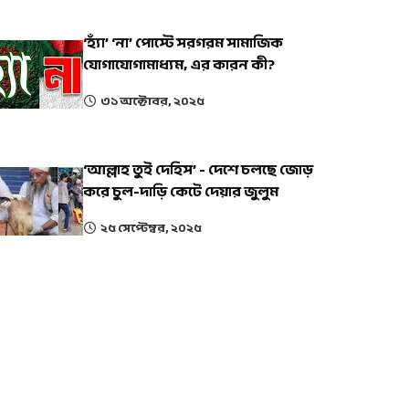
‘হ্যাঁ’ ‘না’ পোস্টে সরগরম সামাজিক
যোগাযোগামাধ্যম, এর কারন কী?
৩১ অক্টোবর, ২০২৫
‘আল্লাহ তুই দেহিস’ - দেশে চলছে জোড়
করে চুল-দাড়ি কেটে দেয়ার জুলুম
২৫ সেপ্টেম্বর, ২০২৫