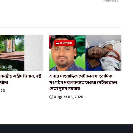
নবীনতর
ক্যাম্পাস
্দ্রীয় শহীদ মিনার, নষ্ট
এবার সাংবাদিক পেটালেন সাংবাদিক
র্যাদা
সংগঠন দখল করতে চাওয়া সেই ছাত্রদল
নেতা সুমন সরদার
026
August 05, 2026