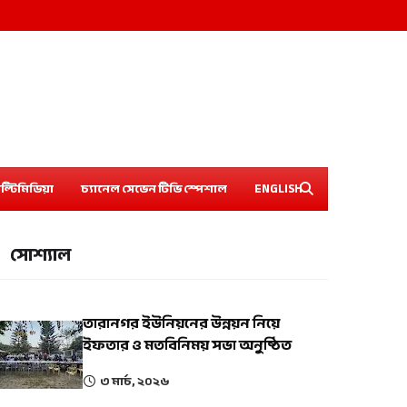
ল্টিমিডিয়া
চ্যানেল সেভেন টিভি স্পেশাল
ENGLISH
সোশ্যাল
তারানগর ইউনিয়নের উন্নয়ন নিয়ে
ইফতার ও মতবিনিময় সভা অনুষ্ঠিত
৩ মার্চ, ২০২৬