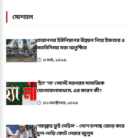
সোশ্যাল
তারানগর ইউনিয়নের উন্নয়ন নিয়ে ইফতার ও
মতবিনিময় সভা অনুষ্ঠিত
৩ মার্চ, ২০২৬
‘হ্যাঁ’ ‘না’ পোস্টে সরগরম সামাজিক
যোগাযোগামাধ্যম, এর কারন কী?
৩১ অক্টোবর, ২০২৫
‘আল্লাহ তুই দেহিস’ - দেশে চলছে জোড় করে
চুল-দাড়ি কেটে দেয়ার জুলুম