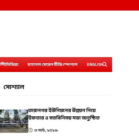
ল্টিমিডিয়া
চ্যানেল সেভেন টিভি স্পেশাল
ENGLISH
সোশ্যাল
তারানগর ইউনিয়নের উন্নয়ন নিয়ে
ইফতার ও মতবিনিময় সভা অনুষ্ঠিত
৩ মার্চ, ২০২৬