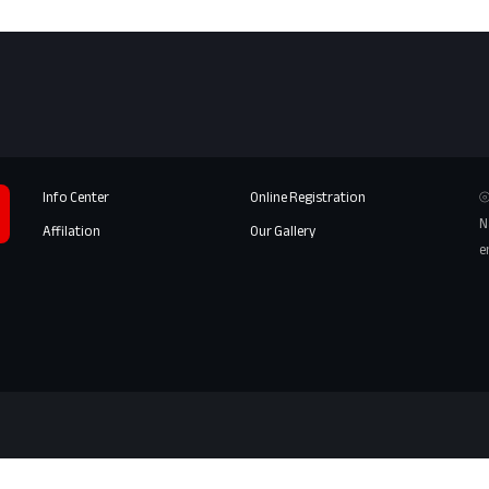
Info Center
Online Registration
⦾
N
Affilation
Our Gallery
e