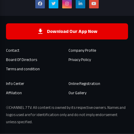
Download Our App Now
Contact
Company Profile
Board Of Directors
Privacy Policy
Terms and condition
Info Center
Online Registration
Affilation
Our Gallery
⦾CHANNEL 7 TV. All content is owned by its respective owners. Names and
logos used are for identification only and do not imply endorsement
unless specified.