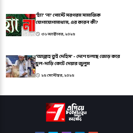
‘হ্যাঁ’ ‘না’ পোস্টে সরগরম সামাজিক
যোগাযোগামাধ্যম, এর কারন কী?
৩১ অক্টোবর, ২০২৫
‘আল্লাহ তুই দেহিস’ - দেশে চলছে জোড় করে
চুল-দাড়ি কেটে দেয়ার জুলুম
২৫ সেপ্টেম্বর, ২০২৫