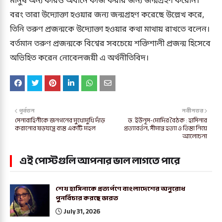
মানুষ অন্য কারও অধীনে কাজ করার জন্য জন্মগ্রহণ করেনি।
বরং তারা উদ্যোক্তা হওয়ার জন্য জন্মগ্রহণ করেছে উল্লেখ করে,
তিনি তরুণ প্রজন্মকে উদ্যোক্তা হওয়ার কথা মাথায় রাখতে বলেন।
বর্তমান তরুণ প্রজন্মকে বিশ্বের সবচেয়ে শক্তিশালী প্রজন্ম হিসেবে
অভিহিত করেন নোবেলজয়ী এ অর্থনীতিবিদ।
পূর্বতন
নবীনতর
সেনাবাহিনীকে জনগনের মুখোমুখি দাঁড়
ড. ইউনূস-মোদির বৈঠক : হাসিনার
করানোর ষড়যন্ত্রে ব্যস্ত একটি মহল
প্রত্যাবর্তন, সীমান্ত হত্যা ও তিস্তা নিয়ে
আলোচনা
এই পোস্টগুলি আপনার ভাল লাগতে পারে
শেখ হাসিনাকে প্রত্যর্পণে বাংলাদেশের অনুরোধ
পুনর্বিচার করছে ভারত
July 31, 2026