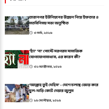
তারানগর ইউনিয়নের উন্নয়ন নিয়ে ইফতার ও
মতবিনিময় সভা অনুষ্ঠিত
৩ মার্চ, ২০২৬
‘হ্যাঁ’ ‘না’ পোস্টে সরগরম সামাজিক
যোগাযোগামাধ্যম, এর কারন কী?
৩১ অক্টোবর, ২০২৫
‘আল্লাহ তুই দেহিস’ - দেশে চলছে জোড় করে
চুল-দাড়ি কেটে দেয়ার জুলুম
২৫ সেপ্টেম্বর, ২০২৫