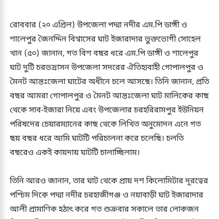
রোববার (২০ এপ্রিল) উপজেলা পদ্মা নদীর এম.পি ডাঙ্গী ও
শালেপুর জৈনদ্দিন বিশ্বাসের ঘাট ইজারাদার ভুক্তভোগী সোহেল
খান (৫০) জানান, গত বিশ বছর ধরে এম.পি ডাঙ্গী ও শালেপুর
ঘাট দুটি চরভদ্রাসন উপজেলা সদরের ঐতিহ্যবাহী গোপালপুর ও
মৈনট আন্তঃজেলা ঘাটের অধীনে চলে আসছে। তিনি জানান, প্রতি
বছর আমরা গোপালপুর ও মৈনট আন্তঃজেলা ঘাট মালিকের কাছ
থেকে সাব-ইজারা নিয়ে এবং উপজেলার চরহরিরামপুর ইউনিয়ন
পরিষদের চেয়ারম্যানের কাছ থেকে লিখিত অনুমোদন এনে গত
ছয় বছর ধরে আমি ঘাটটি পরিচালনা করে চলেছি। চলতি
বছরেও একই কায়দায় ঘাটটি চালাচ্ছিলাম।
তিনি আরও জানান, তার ঘাট থেকে প্রায় দশ কিলোমিটার দূরত্বের
পশ্চিম দিকে পদ্মা নদীর চরহাজীগঞ্জ ও নয়াবাড়ী ঘাট ইজারাদার
আলী প্রামাণিক হঠাৎ করে গত শুক্রবার সকালে তার লোকজন