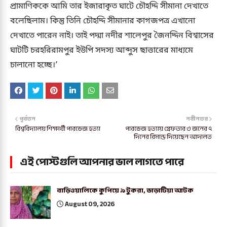
প্রামাণিককে আমি তার ইজারাকৃত ঘাটে চৌহদ্দি সীমানা দেখাতে
বলেছিলাম। কিন্তু তিনি চৌহদ্দি সীমানার কাগজপত্র এখানো
দেখাতে পারেন নাই। তাই পদ্মা নদীর শালেপুর জৈনদ্দিন বিশ্বাসের
ঘাটটি চরহরিরামপুর ইউপি সদস্য আব্দুস ছাত্তারের মাধ্যমে
চালানো হচ্ছে।’
পূর্বতন
নবীনতর
বিশ্ববিদ্যালয় শিক্ষার্থী পারভেজ হত্যা
পারভেজ হত্যায় গ্রেফতার ৩ জনের ৭
দিনের রিমান্ড দিয়েছেন আদালত
এই পোস্টগুলি আপনার ভাল লাগতে পারে
বাড়িওয়ালিকে কুপিয়ে ৯ টুকরা, ভাড়াটিয়া আটক
August 09, 2026