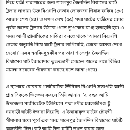
দিয়ে যাত্রী পারাপারের জন্য শালেপুর জৈনদ্দিন বিশ্বাসের ঘাটে
ট্রলার লাগায়। উক্ত বিএনপি নেতার লোকজন গিয়াস ফকির (৫০)
আজম শেখ (৪৫) ও মঙ্গল শেখ (৫৫) পদ্মা ঘাটের যাত্রীদের জোর
পূর্বক তাদের ট্রলারে উঠাতে গেলে দু’পক্ষের মধ্যে হাতাহাতি হয়। এ
সময় আলী প্রামাণিকের মাঝিরা বলতে থাকে ‘আমরা বিএনপি
নেতার অনুমতি নিয়ে ঘাটে ট্রলার লাগিয়েছি, তোকে আমরা দেখে
নেবো।’ এসব হুমকি-ধুমকীর পর তারা শালেপুর জৈনদ্দিন
বিশ্বাসের ঘাট ইজারাদার ভুক্তভোগী সোহেল খানের নামে বিভিন্ন
মামলা দায়েরের পাঁয়তারা করছে বলে জানা গেছে।
এ ব্যাপারে রোববার গাজীরটেক ইউনিয়ন বিএনপি সভাপতি আলী
প্রামাণিককে জিজ্ঞেস করলে তিনি জানান, ‘এ বছর আমি
উপজেলা গাজীরটেক ইউনিয়নে পদ্মা নদীর চরহাজীগঞ্জ টু
নয়বাড়ী ঘাটটি ইজারা নিয়েছি। এ ইজারাকৃত ঘাটের চৌহদ্দী
সীমানার মধ্যে পূর্বে এক সময় শালেপুর জৈনদ্দিন বিশ্বাসের ঘাটটি
অন্তর্ভুক্তি ছিল। তাই আমি উক্ত ঘাটটি দখল করার জন্য