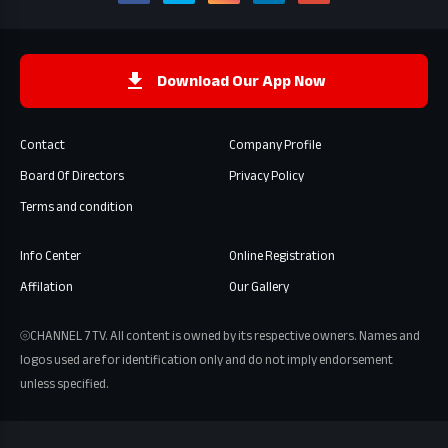
Download Our App Now
Contact
Company Profile
Board Of Directors
Privacy Policy
Terms and condition
Info Center
Online Registration
Affilation
Our Gallery
⦾CHANNEL 7 TV. All content is owned by its respective owners. Names and
logos used are for identification only and do not imply endorsement
unless specified.