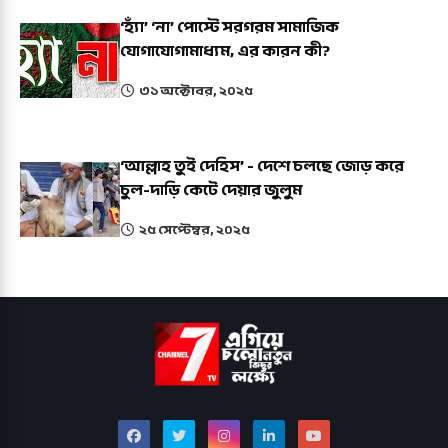
‘হ্যাঁ’ ‘না’ পোস্টে সরগরম সামাজিক
যোগাযোগামাধ্যম, এর কারন কী?
৩১ অক্টোবর, ২০২৫
‘আল্লাহ তুই দেহিস’ - দেশে চলছে জোড় করে
চুল-দাড়ি কেটে দেয়ার জুলুম
২৫ সেপ্টেম্বর, ২০২৫