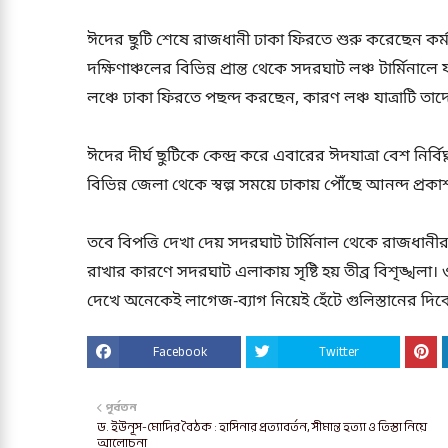
ঈদের ছুটি শেষে রাজধানী ঢাকা ফিরতে শুরু করেছেন কর্
দক্ষিণাঞ্চলের বিভিন্ন প্রান্ত থেকে সদরঘাট লঞ্চ টার্মিনা
লঞ্চে ঢাকা ফিরতে পছন্দ করছেন, কারণ লঞ্চ যাত্রাটি তাদের
ঈদের দীর্ঘ ছুটিকে কেন্দ্র করে এবারের ঈদযাত্রা বেশ নির্
বিভিন্ন জেলা থেকে স্বল্প সময়ে ঢাকায় পৌঁছে আনন্দ প্
তবে বিপত্তি দেখা দেয় সদরঘাট টার্মিনাল থেকে রাজধানীর
রাখার কারণে সদরঘাট এলাকায় সৃষ্টি হয় তীব্র বিশৃঙ্খলা
দেখে অনেকেই লাগেজ-ব্যাগ নিয়েই হেঁটে গুলিস্তানের দি
Facebook
Twitter
পূর্বতন
ড. ইউনূস-মোদির বৈঠক : হাসিনার প্রত্যাবর্তন, সীমান্ত হত্যা ও তিস্তা নিয়ে
আলোচনা