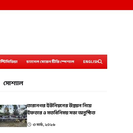
ল্টিমিডিয়া
চ্যানেল সেভেন টিভি স্পেশাল
ENGLISH
সোশ্যাল
তারানগর ইউনিয়নের উন্নয়ন নিয়ে
ইফতার ও মতবিনিময় সভা অনুষ্ঠিত
৩ মার্চ, ২০২৬