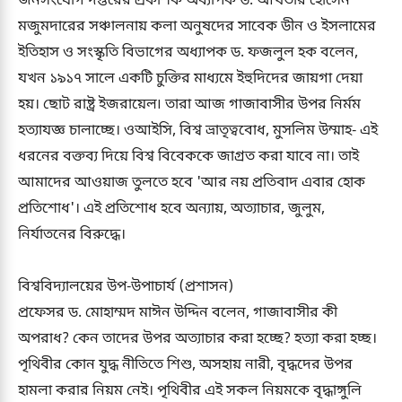
জনসংযোগ দপ্তরের প্রকাশক অধ্যাপক ড. আখতার হোসেন
মজুমদারের সঞ্চালনায় কলা অনুষদের সাবেক ডীন ও ইসলামের
ইতিহাস ও সংস্কৃতি বিভাগের অধ্যাপক ড. ফজলুল হক বলেন,
যখন ১৯১৭ সালে একটি চুক্তির মাধ্যমে ইহুদিদের জায়গা দেয়া
হয়। ছোট রাষ্ট্র ইজরায়েল৷ তারা আজ গাজাবাসীর উপর নির্মম
হত্যাযজ্ঞ চালাচ্ছে। ওআইসি, বিশ্ব ভ্রাতৃত্ববোধ, মুসলিম উম্মাহ- এই
ধরনের বক্তব্য দিয়ে বিশ্ব বিবেককে জাগ্রত করা যাবে না। তাই
আমাদের আওয়াজ তুলতে হবে 'আর নয় প্রতিবাদ এবার হোক
প্রতিশোধ'। এই প্রতিশোধ হবে অন্যায়, অত্যাচার, জুলুম,
নির্যাতনের বিরুদ্ধে।
বিশ্ববিদ্যালয়ের উপ-উপাচার্য (প্রশাসন)
প্রফেসর ড. মোহাম্মদ মাঈন উদ্দিন বলেন, গাজাবাসীর কী
অপরাধ? কেন তাদের উপর অত্যাচার করা হচ্ছে? হত্যা করা হচ্ছ।
পৃথিবীর কোন যুদ্ধ নীতিতে শিশু, অসহায় নারী, বৃদ্ধদের উপর
হামলা করার নিয়ম নেই। পৃথিবীর এই সকল নিয়মকে বৃদ্ধাঙ্গুলি