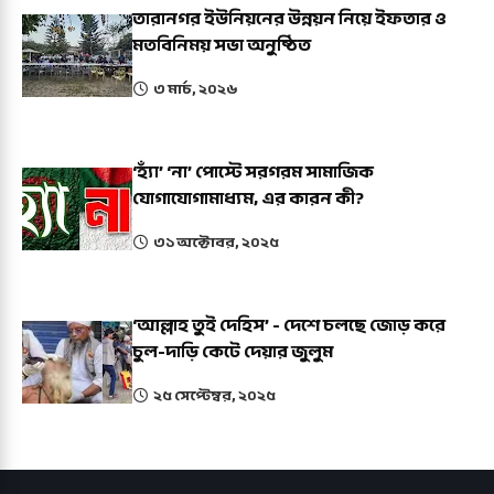
তারানগর ইউনিয়নের উন্নয়ন নিয়ে ইফতার ও
মতবিনিময় সভা অনুষ্ঠিত
৩ মার্চ, ২০২৬
‘হ্যাঁ’ ‘না’ পোস্টে সরগরম সামাজিক
যোগাযোগামাধ্যম, এর কারন কী?
৩১ অক্টোবর, ২০২৫
‘আল্লাহ তুই দেহিস’ - দেশে চলছে জোড় করে
চুল-দাড়ি কেটে দেয়ার জুলুম
২৫ সেপ্টেম্বর, ২০২৫