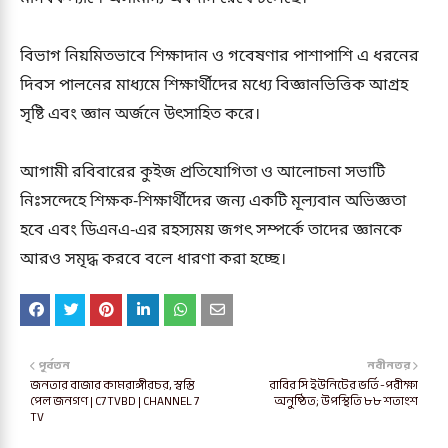
বিভাগ নিয়মিতভাবে শিক্ষাদান ও গবেষণার পাশাপাশি এ ধরনের
দিবস পালনের মাধ্যমে শিক্ষার্থীদের মধ্যে বিজ্ঞানভিত্তিক আগ্রহ
সৃষ্টি এবং জ্ঞান অর্জনে উৎসাহিত করে।
আগামী রবিবারের কুইজ প্রতিযোগিতা ও আলোচনা সভাটি
নিঃসন্দেহে শিক্ষক-শিক্ষার্থীদের জন্য একটি মূল্যবান অভিজ্ঞতা
হবে এবং ডিএনএ-এর রহস্যময় জগৎ সম্পর্কে তাদের জ্ঞানকে
আরও সমৃদ্ধ করবে বলে ধারণা করা হচ্ছে।
পূর্বতন
নবীনতর
জনতার বাজার কামরাঙ্গীরচর, স্বস্তি
রাবির সি ইউনিটের ভর্তি-পরীক্ষা
পেল জনগণ | C7TVBD | CHANNEL 7
অনুষ্ঠিত; উপস্থিতি ৮৮ শতাংশ
TV