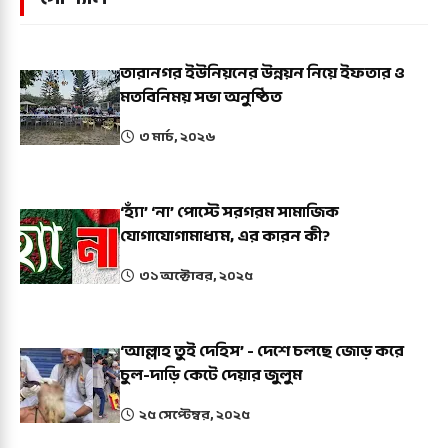
তারানগর ইউনিয়নের উন্নয়ন নিয়ে ইফতার ও
মতবিনিময় সভা অনুষ্ঠিত
৩ মার্চ, ২০২৬
‘হ্যাঁ’ ‘না’ পোস্টে সরগরম সামাজিক
যোগাযোগামাধ্যম, এর কারন কী?
৩১ অক্টোবর, ২০২৫
‘আল্লাহ তুই দেহিস’ - দেশে চলছে জোড় করে
চুল-দাড়ি কেটে দেয়ার জুলুম
২৫ সেপ্টেম্বর, ২০২৫