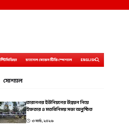
ল্টিমিডিয়া
চ্যানেল সেভেন টিভি স্পেশাল
ENGLISH
সোশ্যাল
তারানগর ইউনিয়নের উন্নয়ন নিয়ে
ইফতার ও মতবিনিময় সভা অনুষ্ঠিত
৩ মার্চ, ২০২৬