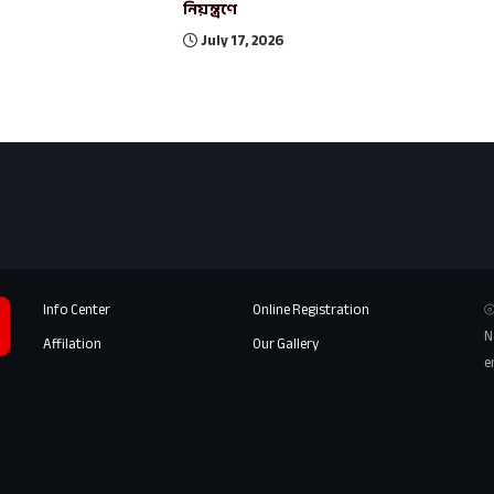
নিয়ন্ত্রণে
July 17, 2026
Info Center
Online Registration
⦾
N
Affilation
Our Gallery
e