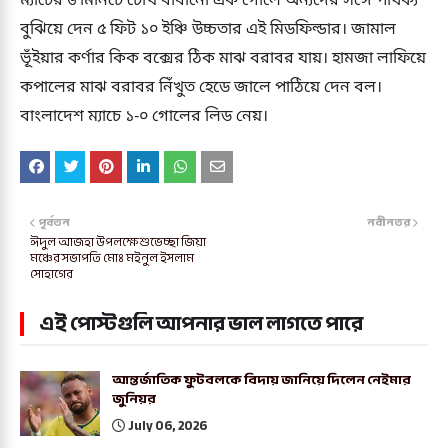
ম্যাচের ৬ মিনিটে চোখ ধাঁধানো এক গোলে অন্যদের সঙ্গে পার্থক্য
বুঝিয়ে দেন ৫ ফিট ১০ ইঞ্চি উচ্চতার এই মিডফিল্ডার। জামাল
ভূঁইয়ার কর্ণার কিক বক্সের ঠিক মাঝ বরাবর যায়। হামজা লাফিয়ে
কপালের মাঝ বরাবর নিঁখুত হেডে জালে পাঠিয়ে দেন বল।
বাংলাদেশ ম্যাচে ১-০ গোলের লিড নেয়।
পূর্বতন
নবীনতর
ঈদুল আজহা উপলক্ষে শুভেচ্ছা জিয়া
মঞ্চের সভাপতি মোঃ মইনুল ইসলাম
সোহাগের
এই পোস্টগুলি আপনার ভাল লাগতে পারে
আন্তর্জাতিক ফুটবলকে বিদায় জানিয়ে দিলেন নেইমার
জুনিয়র
July 06, 2026