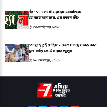
‘হ্যাঁ’ ‘না’ পোস্টে সরগরম সামাজিক
যোগাযোগামাধ্যম, এর কারন কী?
৩১ অক্টোবর, ২০২৫
‘আল্লাহ তুই দেহিস’ - দেশে চলছে জোড় করে
চুল-দাড়ি কেটে দেয়ার জুলুম
২৫ সেপ্টেম্বর, ২০২৫