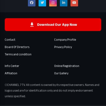
Download Our App Now
Contact
Company Profile
Board Of Directors
Privacy Policy
Terms and condition
Info Center
Online Registration
Affilation
Our Gallery
⦾CHANNEL 7 TV. All content is owned by its respective owners. Names and
logos used are for identification only and do not imply endorsement
unless specified.