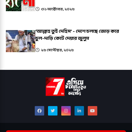
৩১ অক্টোবর, ২০২৫
‘আল্লাহ তুই দেহিস’ - দেশে চলছে জোড় করে
চুল-দাড়ি কেটে দেয়ার জুলুম
২৫ সেপ্টেম্বর, ২০২৫