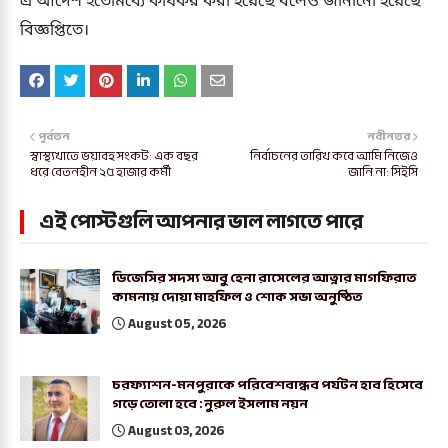
এ আদেশ ইতোমধ্যে কার্যকর করা হয়েছে বলেও জানানো হয়েছে
বিজ্ঞপ্তিতে।
পূর্বতন
নবীনতর
স্বাস্থ্যখাতে ভয়াবহ সংকট: এক বছর
নির্বাচনের তারিখ কবে আমি নিজেও
ধরে বেতনহীন ২৫ হাজার কর্মী
জানি না: সিইসি
এই পোস্টগুলি আপনার ভাল লাগতে পারে
ডিজেসির সদস্য আবু হেনা রাসেলের আত্নার মাগফিরাত
কামনায় দোয়া মাহফিল ও শোক সভা অনুষ্ঠিত
August 05, 2026
চরফ্যাশন-মনপুরাকে পরিবেশবান্ধব পর্যটন হাব হিসেবে
গড়ে তোলা হবে : নুরুল ইসলাম নয়ন
August 03, 2026