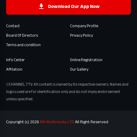
Download Our App Now
Contact
Company Profile
Board Of Directors
Privacy Policy
Terms and condition
Info Center
Online Registration
Affilation
Our Gallery
⦾CHANNEL 7 TV. All content is owned by its respective owners. Names and
logos used are for identification only and do not imply endorsement
unless specified.
Copyright (c) 2026
MH Multimedia LTD
All Right Reserved