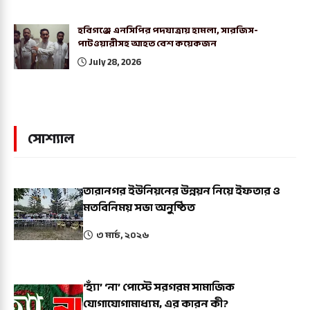
হবিগঞ্জে এনসিপির পদযাত্রায় হামলা, সারজিস-
পাটওয়ারীসহ আহত বেশ কয়েকজন
July 28, 2026
সোশ্যাল
তারানগর ইউনিয়নের উন্নয়ন নিয়ে ইফতার ও
মতবিনিময় সভা অনুষ্ঠিত
৩ মার্চ, ২০২৬
‘হ্যাঁ’ ‘না’ পোস্টে সরগরম সামাজিক
যোগাযোগামাধ্যম, এর কারন কী?