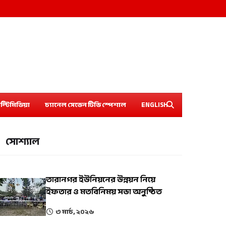
ল্টিমিডিয়া
চ্যানেল সেভেন টিভি স্পেশাল
ENGLISH
সোশ্যাল
তারানগর ইউনিয়নের উন্নয়ন নিয়ে
ইফতার ও মতবিনিময় সভা অনুষ্ঠিত
৩ মার্চ, ২০২৬