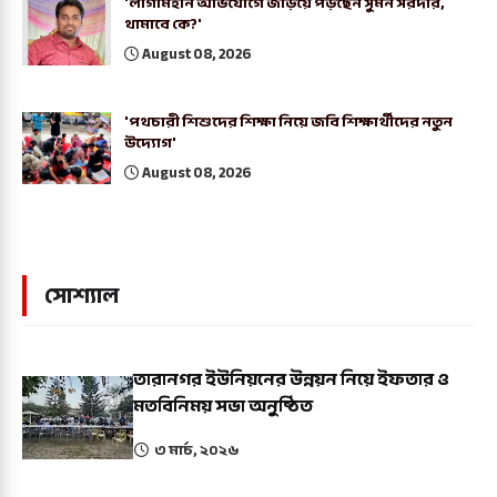
'লাগামহীন অভিযোগে জড়িয়ে পড়ছেন সুমন সরদার,
থামাবে কে?'
August 08, 2026
'পথচারী শিশুদের শিক্ষা নিয়ে জবি শিক্ষার্থীদের নতুন
উদ্যোগ'
August 08, 2026
সোশ্যাল
তারানগর ইউনিয়নের উন্নয়ন নিয়ে ইফতার ও
মতবিনিময় সভা অনুষ্ঠিত
৩ মার্চ, ২০২৬