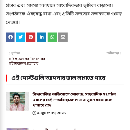
প্রচার এবং সমস্যা সমাধানে সাংবাদিকতার ভূমিকা বাড়ানো।
সংগঠনকে ঐক্যবদ্ধ রাখা এবং প্রতিটি সদস্যের মতামতকে গুরুত্ব
দেওয়া।
পূর্বতন
নবীনতর
রাবি ছাত্রদলের তিন নেতার
বহিষ্কারাদেশ প্রত্যাহার
এই পোস্টগুলি আপনার ভাল লাগতে পারে
চাঁদাবাজির অভিযোগে শোকজ, সাংবাদিক সংগঠন
দখলের চেষ্টা—জবি ছাত্রদল নেতা সুমন সরদারকে
থামাবে কে?
August 09, 2026