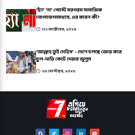
‘হ্যাঁ’ ‘না’ পোস্টে সরগরম সামাজিক
যোগাযোগামাধ্যম, এর কারন কী?
৩১ অক্টোবর, ২০২৫
‘আল্লাহ তুই দেহিস’ - দেশে চলছে জোড় করে
চুল-দাড়ি কেটে দেয়ার জুলুম
২৫ সেপ্টেম্বর, ২০২৫