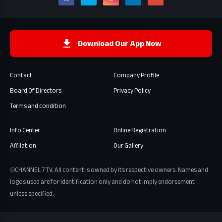
Download Our App Now
Contact
Company Profile
Board Of Directors
Privacy Policy
Terms and condition
Info Center
Online Registration
Affilation
Our Gallery
⦾CHANNEL 7 TV. All content is owned by its respective owners. Names and
logos used are for identification only and do not imply endorsement
unless specified.