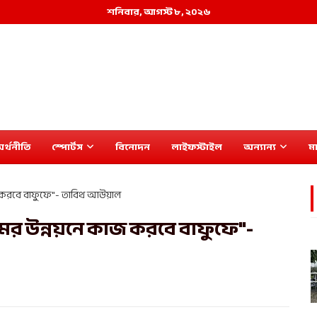
শনিবার, আগস্ট ৮, ২০২৬
র্থনীতি
স্পোর্টস
বিনোদন
লাইফস্টাইল
অন্যান্য
মা
কাজ করবে বাফুফে"- তাবিথ আউয়াল
ামের উন্নয়নে কাজ করবে বাফুফে"-