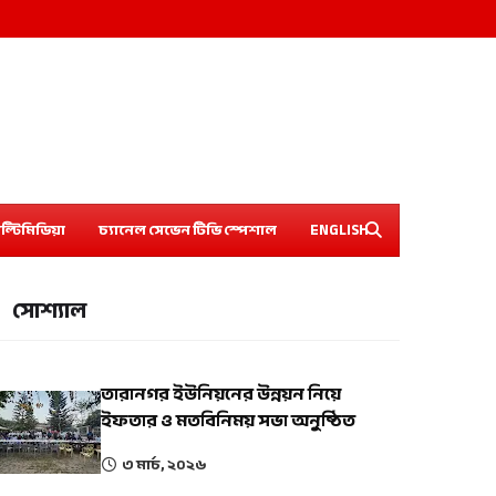
ল্টিমিডিয়া
চ্যানেল সেভেন টিভি স্পেশাল
ENGLISH
সোশ্যাল
তারানগর ইউনিয়নের উন্নয়ন নিয়ে
ইফতার ও মতবিনিময় সভা অনুষ্ঠিত
৩ মার্চ, ২০২৬