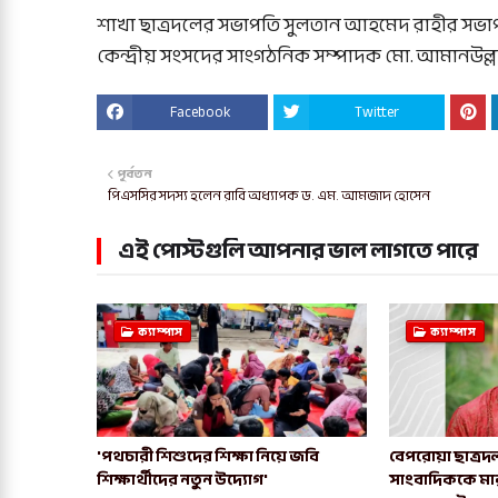
শাখা ছাত্রদলের সভাপতি সুলতান আহমেদ রাহীর সভাপতি
কেন্দ্রীয় সংসদের সাংগঠনিক সম্পাদক মো. আমানউল্
Facebook
Twitter
পূর্বতন
পিএসসির সদস্য হলেন রাবি অধ্যাপক ড. এম. আমজাদ হোসেন
এই পোস্টগুলি আপনার ভাল লাগতে পারে
ক্যাম্পাস
ক্যাম্পাস
'পথচারী শিশুদের শিক্ষা নিয়ে জবি
বেপরোয়া ছাত্রদল
শিক্ষার্থীদের নতুন উদ্যোগ'
সাংবাদিককে মা