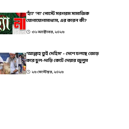
‘হ্যাঁ’ ‘না’ পোস্টে সরগরম সামাজিক
যোগাযোগামাধ্যম, এর কারন কী?
৩১ অক্টোবর, ২০২৫
‘আল্লাহ তুই দেহিস’ - দেশে চলছে জোড়
করে চুল-দাড়ি কেটে দেয়ার জুলুম
২৫ সেপ্টেম্বর, ২০২৫