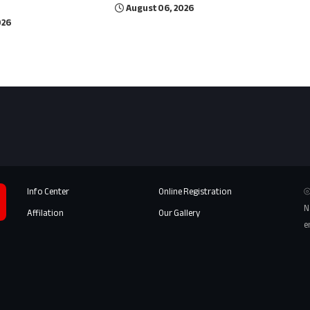
August 06, 2026
026
Info Center
Online Registration
⦾
N
Affilation
Our Gallery
e