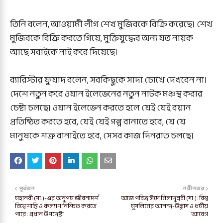
তিনি বলেন, আওয়ামী লীগ শেখ মুজিবকে বিক্রি করেছে। শেখ
মুজিবকে বিক্রি করতে গিয়ে, মুক্তিযুদ্ধের অন্য যত নায়ক
আছে সবাইকে নাই করে দিয়েছে।
ব্যারিস্টার ফুয়াদ বলেন, সবকিছুকে সাদা চোখে দেখবেন না।
দেশে নতুন করে ওয়ান ইলেভেনের নতুন নাটক মঞ্চস্থ করার
চেষ্টা চলছে। ওয়ান ইলেভেন করতে হলে যেই যেই বয়ান
প্রতিষ্ঠিত করতে হবে, যেই যেই গল্প বানাতে হবে, যে যে
মানুষকে শত্রু বানাইতে হবে, সেসব কাজ দিনরাত চলছে।
পূর্বতন
নবীনতর
মহানবী (সা.)-এর অনুপম জীবনাদর্শ
আজ পবিত্র ঈদে মিলাদুন্নবী (সা.): বিশ্ব
বিশ্বে শান্তি ও কল্যাণ নিশ্চিত করতে
মুসলিমের আনন্দ-উল্লাস ও ধর্মীয়
পারে : প্রধান উপদেষ্টা
আবেগ