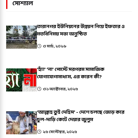
সোশ্যাল
তারানগর ইউনিয়নের উন্নয়ন নিয়ে ইফতার ও
মতবিনিময় সভা অনুষ্ঠিত
৩ মার্চ, ২০২৬
‘হ্যাঁ’ ‘না’ পোস্টে সরগরম সামাজিক
যোগাযোগামাধ্যম, এর কারন কী?
৩১ অক্টোবর, ২০২৫
‘আল্লাহ তুই দেহিস’ - দেশে চলছে জোড় করে
চুল-দাড়ি কেটে দেয়ার জুলুম
২৫ সেপ্টেম্বর, ২০২৫