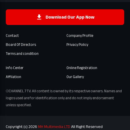
Download Our App Now
Contact
Company Profile
Board Of Directors
Privacy Policy
Terms and condition
Info Center
Online Registration
Affilation
Our Gallery
⦾CHANNEL 7 TV. All content is owned by its respective owners. Names and
logos used are for identification only and do not imply endorsement
unless specified.
Copyright (c) 2026
MH Multimedia LTD
All Right Reserved