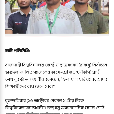
রাবি প্রতিনিধি:
রাজশাহী বিশ্ববিদ্যালয় কেন্দ্রীয় ছাত্র সংসদ (রাকসু) নির্বাচনে
ছাত্রদল সমর্থিত প্যানেলের ভাইস-প্রেসিডেন্ট (ভিপি) প্রার্থী
শেখ নূর উদ্দিন আবীর বলেছেন, “ফলাফল যাই হোক, আমরা
শিক্ষার্থীদের রায় মেনে নেব।"
বৃহস্পতিবার (১৬ অক্টোবর) সকাল ১১টার দিকে
বিশ্ববিদ্যালয়ের জগদীশ চন্দ্র বসু অ্যাকাডেমিক ভবনে ভোট