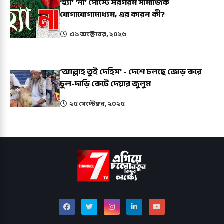
‘হ্যাঁ’ ‘না’ পোস্টে সরগরম সামাজিক
যোগাযোগামাধ্যম, এর কারন কী?
৩১ অক্টোবর, ২০২৫
‘আল্লাহ তুই দেহিস’ - দেশে চলছে জোড় করে
চুল-দাড়ি কেটে দেয়ার জুলুম
২৫ সেপ্টেম্বর, ২০২৫