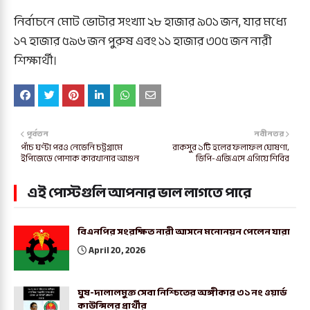
নির্বাচনে মোট ভোটার সংখ্যা ২৮ হাজার ৯০১ জন, যার মধ্যে
১৭ হাজার ৫৯৬ জন পুরুষ এবং ১১ হাজার ৩০৫ জন নারী
শিক্ষার্থী।
পূর্বতন
নবীনতর
পাঁচ ঘণ্টা পরও নেভেনি চট্টগ্রামে
রাকসুর ১টি হলের ফলাফল ঘোষণা,
ইপিজেডে পোশাক কারখানার আগুন
ভিপি-এজিএসে এগিয়ে শিবির
এই পোস্টগুলি আপনার ভাল লাগতে পারে
বিএনপির সংরক্ষিত নারী আসনে মনোনয়ন পেলেন যারা
April 20, 2026
ঘুষ-দালালমুক্ত সেবা নিশ্চিতের অঙ্গীকার ৩১ নং ওয়ার্ড
কাউন্সিলর প্রার্থীর