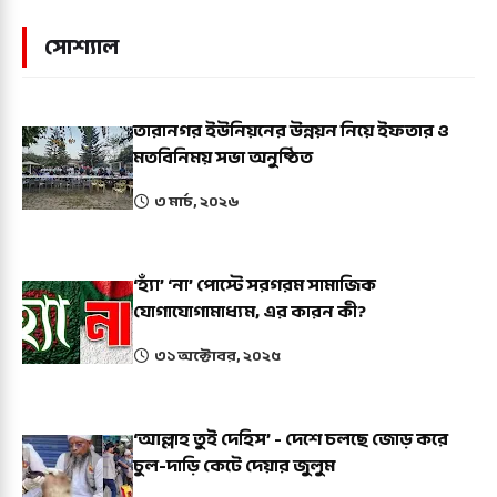
সোশ্যাল
তারানগর ইউনিয়নের উন্নয়ন নিয়ে ইফতার ও
মতবিনিময় সভা অনুষ্ঠিত
৩ মার্চ, ২০২৬
‘হ্যাঁ’ ‘না’ পোস্টে সরগরম সামাজিক
যোগাযোগামাধ্যম, এর কারন কী?
৩১ অক্টোবর, ২০২৫
‘আল্লাহ তুই দেহিস’ - দেশে চলছে জোড় করে
চুল-দাড়ি কেটে দেয়ার জুলুম