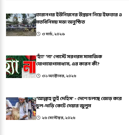
তারানগর ইউনিয়নের উন্নয়ন নিয়ে ইফতার ও
মতবিনিময় সভা অনুষ্ঠিত
৩ মার্চ, ২০২৬
‘হ্যাঁ’ ‘না’ পোস্টে সরগরম সামাজিক
যোগাযোগামাধ্যম, এর কারন কী?
৩১ অক্টোবর, ২০২৫
‘আল্লাহ তুই দেহিস’ - দেশে চলছে জোড় করে
চুল-দাড়ি কেটে দেয়ার জুলুম
২৫ সেপ্টেম্বর, ২০২৫