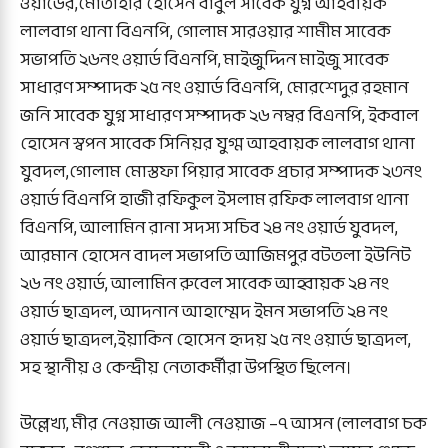
ওয়ার্ডের,মোতাহার হোসেন বাবুল সাবেক যুগ্ন আহবায়ক
লালবাগ থানা বিএনপি, গোলাম সারওয়ার শামীম সাবেক
সভাপতি ২৬নং ওয়ার্ড বিএনপি, মাইজুদ্দিন মাইজু সাবেক
সাধারণ সম্পাদক ২৫ নং ওয়ার্ড বিএনপি, মোরশেদুর রহমান
জনি সাবেক যুগ্ন সাধারণ সম্পাদক ২৬ নম্বর বিএনপি, ইকবাল
হোসেন স্বপন সাবেক সিনিয়র যুগ্ম আহবায়ক লালবাগ থানা
যুবদল,গোলাম মোস্তফা পিয়ার সাবেক প্রচার সম্পাদক ২৩নং
ওয়ার্ড বিএনপি হাজী রফিকুল ইসলাম রফিক লালবাগ থানা
বিএনপি, আলামিন রানা সদস্য সচিব ২৪ নং ওয়ার্ড যুবদল,
আরমান হোসেন বাদল সভাপতি আজিমপুর বটতলা ইউনিট
২৬ নং ওয়ার্ড, আলামিন রুবেল সাবেক আহ্বায়ক ২৪ নং
ওয়ার্ড ছাত্রদল, আদনান আহাম্মেদ ইমন সভাপতি ২৪ নং
ওয়ার্ড ছাত্রদল,ইয়াকিন হোসেন হৃদয় ২৫ নং ওয়ার্ড ছাত্রদল,
সহ স্থানীয় ও কেন্দ্রীয় নেতাকর্মীরা উপস্থিত ছিলেন।
উল্লেখ্য, মীর নেওয়াজ আলী নেওয়াজ –৭ আসন (লালবাগ চক