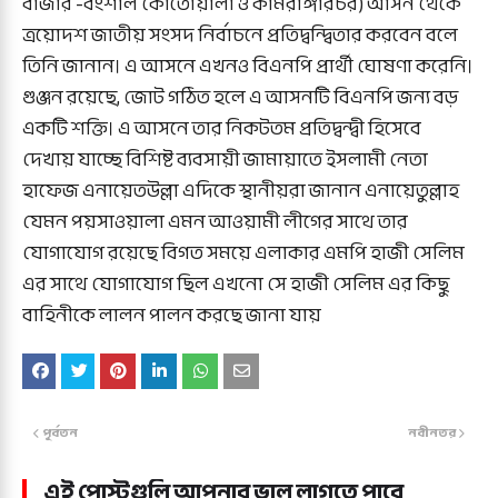
বাজার -বংশাল কোতোয়ালী ও কামরাঙ্গীরচর) আসন থেকে
ত্রয়োদশ জাতীয় সংসদ নির্বাচনে প্রতিদ্বন্দ্বিতার করবেন বলে
তিনি জানান। এ আসনে এখনও বিএনপি প্রার্থী ঘোষণা করেনি।
গুঞ্জন রয়েছে, জোট গঠিত হলে এ আসনটি বিএনপি জন্য বড়
একটি শক্তি। এ আসনে তার নিকটতম প্রতিদ্বন্দ্বী হিসেবে
দেখায় যাচ্ছে বিশিষ্ট ব্যবসায়ী জামায়াতে ইসলামী নেতা
হাফেজ এনায়েতউল্লা এদিকে স্থানীয়রা জানান এনায়েতুল্লাহ
যেমন পয়সাওয়ালা এমন আওয়ামী লীগের সাথে তার
যোগাযোগ রয়েছে বিগত সময়ে এলাকার এমপি হাজী সেলিম
এর সাথে যোগাযোগ ছিল এখনো সে হাজী সেলিম এর কিছু
বাহিনীকে লালন পালন করছে জানা যায়
পূর্বতন
নবীনতর
এই পোস্টগুলি আপনার ভাল লাগতে পারে