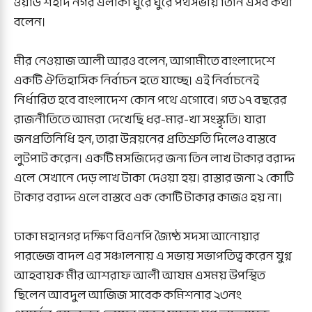
ওয়ার্ড শহীদ নগর এলাকা ঘুরে ঘুরে পথসভায় তিনি এসব কথা
বলেন।
মীর নেওয়াজ আলী আরও বলেন, আগামীতে বাংলাদেশে
একটি ঐতিহাসিক নির্বাচন হতে যাচ্ছে। এই নির্বাচনেই
নির্ধারিত হবে বাংলাদেশ কোন পথে এগোবে। গত ১৭ বছরের
রাজনীতিতে আমরা দেখেছি ধর-মার-খা সংস্কৃতি। যারা
জনপ্রতিনিধি হন, তারা উন্নয়নের প্রতিশ্রুতি দিলেও বাস্তবে
লুটপাট করেন। একটি মসজিদের জন্য তিন লাখ টাকার বরাদ্দ
এলে সেখানে দেড় লাখ টাকা দেওয়া হয়। রাস্তার জন্য ২ কোটি
টাকার বরাদ্দ এলে বাস্তবে এক কোটি টাকার কাজও হয় না।
ঢাকা মহানগর দক্ষিণ বিএনপি জ্যৈষ্ঠ সদস্য আনোয়ার
পারভেজ বাদল এর সঞ্চালনায় এ সভায় সভাপতিত্ব করেন যুগ্ন
আহবায়ক মীর আশরাফ আলী আযম এসময় উপস্থিত
ছিলেন আবদুল আজিজ সাবেক কমিশনার ২৩নং