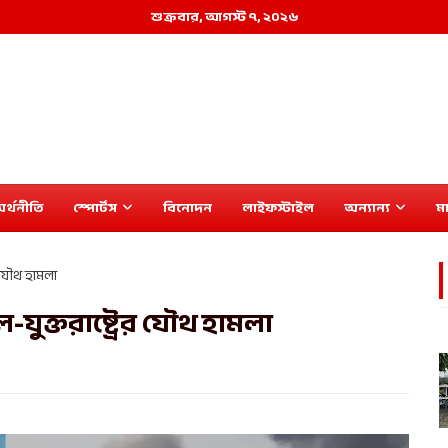
শুক্রবার, আগস্ট ৭, ২০২৬
র্থনীতি
স্পোর্টস
বিনোদন
লাইফস্টাইল
অন্যান্য
মা
র যৌথ হামলা
যুক্তরাষ্ট্রের যৌথ হামলা