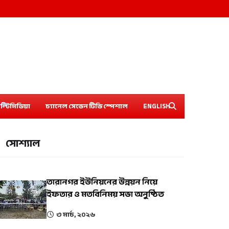
ল্টিমিডিয়া
চ্যানেল সেভেন টিভি স্পেশাল
ENGLISH
সোশ্যাল
তারানগর ইউনিয়নের উন্নয়ন নিয়ে
ইফতার ও মতবিনিময় সভা অনুষ্ঠিত
৩ মার্চ, ২০২৬