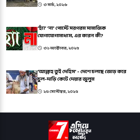
৩ মার্চ, ২০২৬
‘হ্যাঁ’ ‘না’ পোস্টে সরগরম সামাজিক
যোগাযোগামাধ্যম, এর কারন কী?
৩১ অক্টোবর, ২০২৫
‘আল্লাহ তুই দেহিস’ - দেশে চলছে জোড় করে
চুল-দাড়ি কেটে দেয়ার জুলুম
২৫ সেপ্টেম্বর, ২০২৫