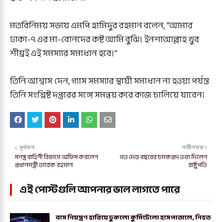
মতবিনিময় সভায় এমপি হামিদুর রহমান বলেন, “আমার
ঢাকা-৭ এর মা-বোনদের কষ্ট আমি বুঝি। ইনশাআল্লাহ খুব
শীঘ্রই এই সমস্যার সমাধান হবে।”
তিনি আশ্বাস দেন, গ্যাস সমস্যার স্থায়ী সমাধান না হওয়া পর্যন্ত
তিনি সংশ্লিষ্ট দপ্তরের সঙ্গে সমন্বয় করে কাজ চালিয়ে যাবেন।
পূর্বতন
নবীনতর
সশস্ত্র বাহিনী বিভাগে অফিস করলেন
গত দেড় বছরের চমকপ্রদ তথ্য দিলেন
প্রধানমন্ত্রী তারেক রহমান
রাষ্ট্রপতি
এই পোস্টগুলি আপনার ভাল লাগতে পারে
বাস নিয়ন্ত্রণ হারিয়ে ঢুকলো কুর্মিটোলা হাসপাতালে, নিহত