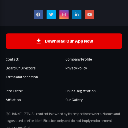
Download Our App Now
Contact
Company Profile
Board Of Directors
Privacy Policy
Terms and condition
Info Center
Online Registration
Affilation
Our Gallery
⦾CHANNEL 7 TV. All content is owned by its respective owners. Names and
logos used are for identification only and do not imply endorsement
unless specified.