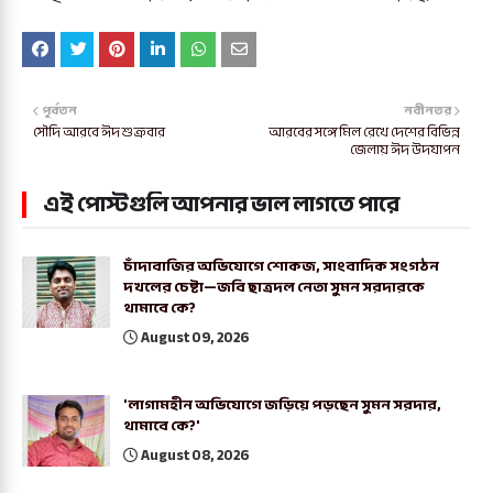
পূর্বতন
নবীনতর
সৌদি আরবে ঈদ শুক্রবার
আরবের সঙ্গে মিল রেখে দেশের বিভিন্ন
জেলায় ঈদ উদযাপন
এই পোস্টগুলি আপনার ভাল লাগতে পারে
চাঁদাবাজির অভিযোগে শোকজ, সাংবাদিক সংগঠন
দখলের চেষ্টা—জবি ছাত্রদল নেতা সুমন সরদারকে
থামাবে কে?
August 09, 2026
'লাগামহীন অভিযোগে জড়িয়ে পড়ছেন সুমন সরদার,
থামাবে কে?'
August 08, 2026