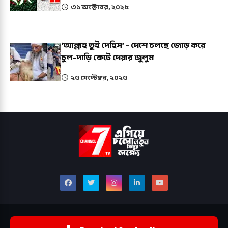
৩১ অক্টোবর, ২০২৫
‘আল্লাহ তুই দেহিস’ - দেশে চলছে জোড় করে
চুল-দাড়ি কেটে দেয়ার জুলুম
২৫ সেপ্টেম্বর, ২০২৫