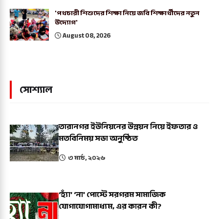
'পথচারী শিশুদের শিক্ষা নিয়ে জবি শিক্ষার্থীদের নতুন
উদ্যোগ'
August 08, 2026
সোশ্যাল
তারানগর ইউনিয়নের উন্নয়ন নিয়ে ইফতার ও
মতবিনিময় সভা অনুষ্ঠিত
৩ মার্চ, ২০২৬
‘হ্যাঁ’ ‘না’ পোস্টে সরগরম সামাজিক
যোগাযোগামাধ্যম, এর কারন কী?