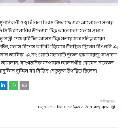
দ পুনর্মিলনী ও স্বাধীনতা দিবস উপলক্ষে এক আলোচনা সভায়
ড সিটি কলোনির উদ্দ্যোগ, উক্ত আলোচনা সভায় প্রধান
তু মন্ত্রী শেখ রবিউল আলম উক্ত সভায় সভাপতিত্ব করেন
িটন, সভায় বিশেষ অতিথি হিসেবে উপস্থিত ছিলেন বিএনপি ২২
হমান আসিক, ২২ নং ওয়ার্ড সভাপতি নুরুল হক আরজু, সাধারণ
োঃ আসলাম, সাংগঠনিক সম্পাদক আলমগীর হোসেন, নজরুল
দ্দিন বুদ্দিন সহ বিভিন্ন নেতৃবৃন্দ উপস্থিত ছিলেন।
নবীনতর
মানুষ প্রত‍্যাশা নিয়ে দলের দিকে তাকিয়ে আছে: প্রধানমন্ত্রী