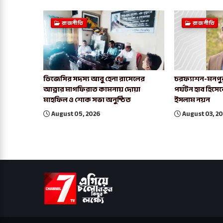
রাজনীতি
রাজনীতি
ডিজেসির সদস্য আবু হেনা রাসেলের
চরফ্যাশন-মনপু
আত্নার মাগফিরাত কামনায় দোয়া
পর্যটন হাব হিসে
মাহফিল ও শোক সভা অনুষ্ঠিত
ইসলাম নয়ন
August 05, 2026
August 03, 2