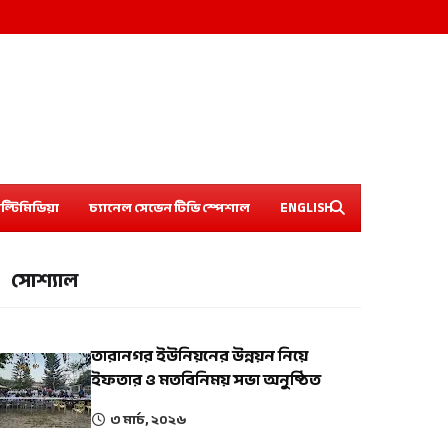
ল্টিমিডিয়া
চ্যানেল সেভেন টিভি স্পেশাল
ENGLISH
সোশ্যাল
তারানগর ইউনিয়নের উন্নয়ন নিয়ে
ইফতার ও মতবিনিময় সভা অনুষ্ঠিত
৩ মার্চ, ২০২৬