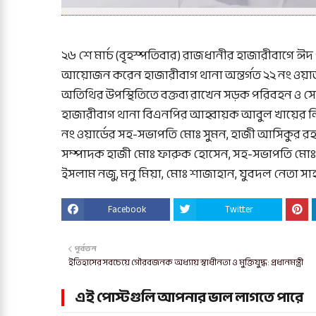
২৬ শে মার্চ (বৃহস্পতিবার) রাজধানীর হাজারীবাগে ঈ
আয়োজন করেন হাজারীবাগ থানা অন্তর্গত ২২ নং ওয়ার্
অতিথির উপস্থিতিতে বক্তব্য রাখেন সড়ক পরিবহন ও সে
হাজারীবাগ থানা বিএনপির আহ্বায়ক আবুল খায়ের ল
নং ওয়ার্ডের সহ-সভাপতি মোঃ সুমন, হাজী আসিকুর র
সম্পাদক হাজী মোঃ ফারুক হোসেন, সহ-সভাপতি ম
ইসলাম নজু, মনু মিয়া, মোঃ শাজাহান, যুবদল নেতা সাহাবু
Facebook
Twitter
পূর্বতন
ইতিহাসের সবচেয়ে গৌরবজনক অধ্যায় স্বাধীনতা ও মুক্তিযুদ্ধ: প্রধানমন্ত্রী
এই পোস্টগুলি আপনার ভাল লাগতে পারে