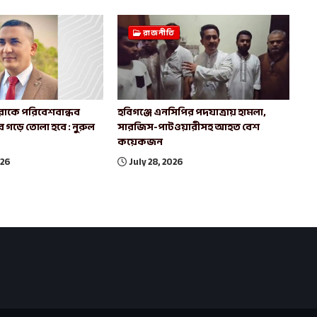
রাজনীতি
রাকে পরিবেশবান্ধব
হবিগঞ্জে এনসিপির পদযাত্রায় হামলা,
বে গড়ে তোলা হবে : নুরুল
সারজিস-পাটওয়ারীসহ আহত বেশ
কয়েকজন
026
July 28, 2026