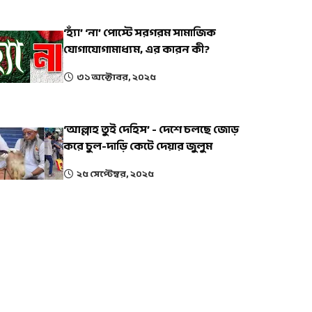
‘হ্যাঁ’ ‘না’ পোস্টে সরগরম সামাজিক
যোগাযোগামাধ্যম, এর কারন কী?
৩১ অক্টোবর, ২০২৫
‘আল্লাহ তুই দেহিস’ - দেশে চলছে জোড়
করে চুল-দাড়ি কেটে দেয়ার জুলুম
২৫ সেপ্টেম্বর, ২০২৫