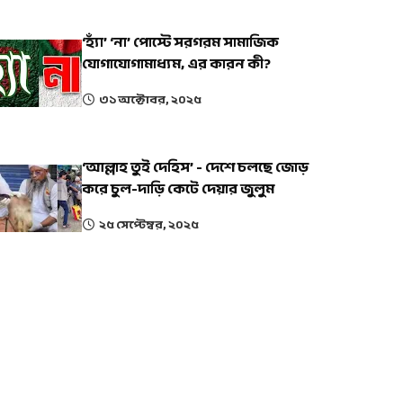
‘হ্যাঁ’ ‘না’ পোস্টে সরগরম সামাজিক
যোগাযোগামাধ্যম, এর কারন কী?
৩১ অক্টোবর, ২০২৫
‘আল্লাহ তুই দেহিস’ - দেশে চলছে জোড়
করে চুল-দাড়ি কেটে দেয়ার জুলুম
২৫ সেপ্টেম্বর, ২০২৫