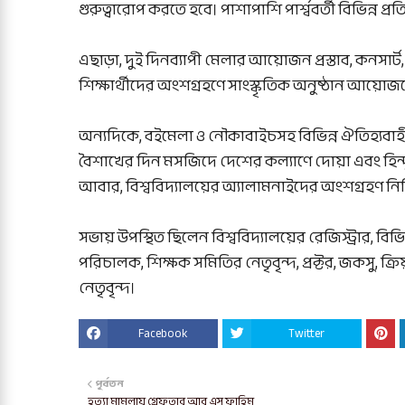
গুরুত্বারোপ করতে হবে। পাশাপাশি পার্শ্ববর্তী বিভিন্ন 
এছাড়া, দুই দিনব্যাপী মেলার আয়োজন প্রস্তাব, কন
শিক্ষার্থীদের অংশগ্রহণে সাংস্কৃতিক অনুষ্ঠান আ
অন্যদিকে, বইমেলা ও নৌকাবাইচসহ বিভিন্ন ঐতিহ্যবাহী 
বৈশাখের দিন মসজিদে দেশের কল্যাণে দোয়া এবং হিন্দু ধর
আবার, বিশ্ববিদ্যালয়ের অ্যালামনাইদের অংশগ্রহণ নিশ
সভায় উপস্থিত ছিলেন বিশ্ববিদ্যালয়ের রেজিস্ট্রার, বি
পরিচালক, শিক্ষক সমিতির নেতৃবৃন্দ, প্রক্টর, জকসু, 
নেতৃবৃন্দ।
Facebook
Twitter
পূর্বতন
হত্যা মামলায় গ্রেফতার আর এস ফাহিম