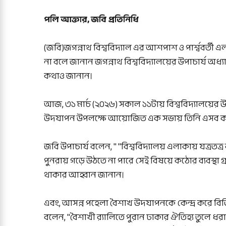
পলি আক্তার, জবি প্রতিনিধি
(জবি)জগন্নাথ বিশ্ববিদ্যাল এর আশপাশ ও পার্শ্ববর্ত
না বলে জানান জগন্নাথ বিশ্ববিদ্যালয়ের উপাচার্য অধ
কথাও জানান।
আজ, ৩১ মার্চ (২০২৬) সকাল ১১টায় বিশ্ববিদ্যালয়ের উ
উদযাপন উপলক্ষে আয়োজিত এক সভায় তিনি এসব ক
জবি উপাচার্য বলেন, " "বিশ্ববিদ্যালয় এলাকায় যত্রতত্
পুনরায় গড়ে উঠতে না পারে সেই বিষয়ে কঠোর ব্যবস্থা গ
থাকার আহ্বান জানান।
এবং, আসন্ন পহেলা বৈশাখ উদযাপনকে কেন্দ্র করে বি
বলেন, "বৈশাখী র‍্যালিতে পুরান ঢাকার ঐতিহ্য তুলে ধর