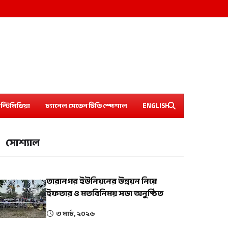
ল্টিমিডিয়া
চ্যানেল সেভেন টিভি স্পেশাল
ENGLISH
সোশ্যাল
তারানগর ইউনিয়নের উন্নয়ন নিয়ে
ইফতার ও মতবিনিময় সভা অনুষ্ঠিত
৩ মার্চ, ২০২৬