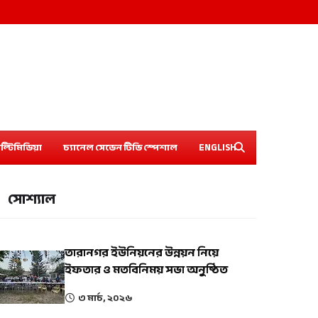
ল্টিমিডিয়া
চ্যানেল সেভেন টিভি স্পেশাল
ENGLISH
সোশ্যাল
তারানগর ইউনিয়নের উন্নয়ন নিয়ে
ইফতার ও মতবিনিময় সভা অনুষ্ঠিত
৩ মার্চ, ২০২৬