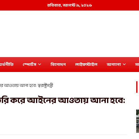
রবিবার, আগস্ট ৯, ২০২৬
র্থনীতি
স্পোর্টস
বিনোদন
লাইফস্টাইল
অন্যান্য
মা
আওতায় আনা হবে: স্বরাষ্ট্রমন্ত্রী
কা তৈরি করে আইনের আওতায় আনা হবে: