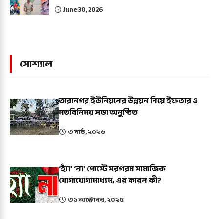
June 30, 2026
সোশ্যাল
তারানগর ইউনিয়নের উন্নয়ন নিয়ে ইফতার ও
মতবিনিময় সভা অনুষ্ঠিত
৩ মার্চ, ২০২৬
‘হ্যাঁ’ ‘না’ পোস্টে সরগরম সামাজিক
যোগাযোগামাধ্যম, এর কারন কী?
৩১ অক্টোবর, ২০২৫