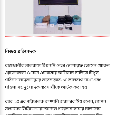
নিজস্ব প্রতিবেদক
রাজধানীর লালবাগে বিএনপি নেতা মোশারফ হোসেন খোকন
ওরফে কালা খোকন এর বাসায় অভিযান চালিয়ে বিপুল
পরিমাণ মাদক উদ্ধার করেন র‍্যাব-১০ লালবাগ শাখা এবং
মহিলা সহ দুই মাদক ব্যবসায়ীকে আটক করা হয়।
র‍্যাব-১০ এর পরিচালক কম্পানি কমান্ডার সিও বলেন, গোপন
সংবাদের ভিত্তিতে তারা জানতে পারেন মাদকের চালানের