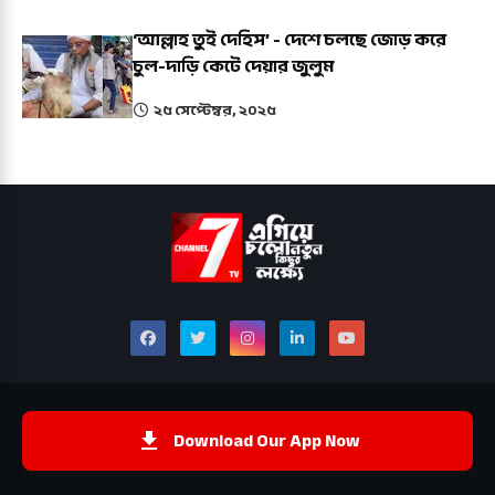
‘আল্লাহ তুই দেহিস’ - দেশে চলছে জোড় করে
চুল-দাড়ি কেটে দেয়ার জুলুম
২৫ সেপ্টেম্বর, ২০২৫
Download Our App Now