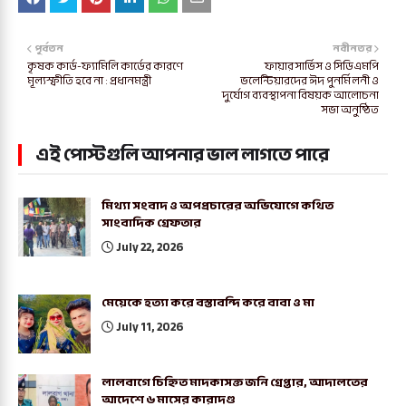
পূর্বতন
নবীনতর
কৃষক কার্ড-ফ্যামিলি কার্ডের কারণে
ফায়ার সার্ভিস ও সিডিএমপি
মূল্যস্ফীতি হবে না : প্রধানমন্ত্রী
ভলেন্টিয়ারদের ঈদ পুনর্মিলনী ও
দুর্যোগ ব্যবস্থাপনা বিষয়ক আলোচনা
সভা অনুষ্ঠিত
এই পোস্টগুলি আপনার ভাল লাগতে পারে
মিথ্যা সংবাদ ও অপপ্রচারের অভিযোগে কথিত
সাংবাদিক গ্রেফতার
July 22, 2026
মেয়েকে হত্যা করে বস্তাবন্দি করে বাবা ও মা
July 11, 2026
লালবাগে চিহ্নিত মাদকাসক্ত জনি গ্রেপ্তার, আদালতের
আদেশে ৬ মাসের কারাদণ্ড