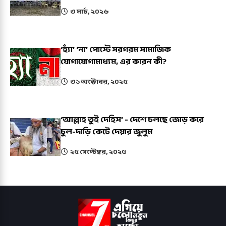
৩ মার্চ, ২০২৬
‘হ্যাঁ’ ‘না’ পোস্টে সরগরম সামাজিক
যোগাযোগামাধ্যম, এর কারন কী?
৩১ অক্টোবর, ২০২৫
‘আল্লাহ তুই দেহিস’ - দেশে চলছে জোড় করে
চুল-দাড়ি কেটে দেয়ার জুলুম
২৫ সেপ্টেম্বর, ২০২৫