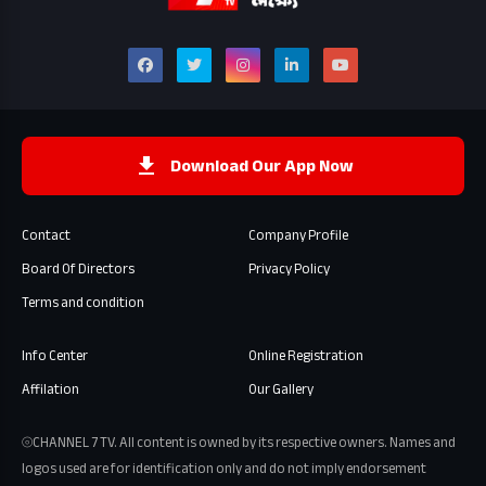
Download Our App Now
Contact
Company Profile
Board Of Directors
Privacy Policy
Terms and condition
Info Center
Online Registration
Affilation
Our Gallery
⦾CHANNEL 7 TV. All content is owned by its respective owners. Names and
logos used are for identification only and do not imply endorsement