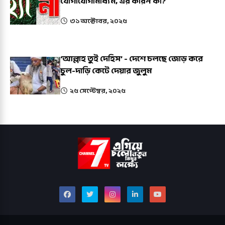
যোগাযোগামাধ্যম, এর কারন কী?
৩১ অক্টোবর, ২০২৫
‘আল্লাহ তুই দেহিস’ - দেশে চলছে জোড় করে
চুল-দাড়ি কেটে দেয়ার জুলুম
২৫ সেপ্টেম্বর, ২০২৫