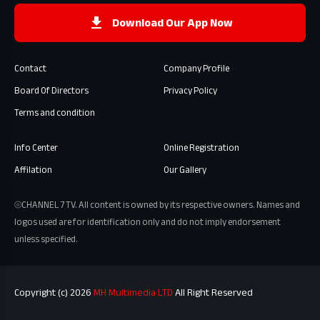
Download Our App Now
Contact
Company Profile
Board Of Directors
Privacy Policy
Terms and condition
Info Center
Online Registration
Affilation
Our Gallery
⦾CHANNEL 7 TV. All content is owned by its respective owners. Names and
logos used are for identification only and do not imply endorsement
unless specified.
Copyright (c) 2026
MH Multimedia LTD
All Right Reserved