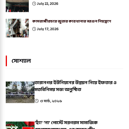
July 22, 2026
কামরাঙ্গীরচরে জুতার কারখানার আগুন নিয়ন্ত্রণে
July 17, 2026
সোশ্যাল
তারানগর ইউনিয়নের উন্নয়ন নিয়ে ইফতার ও
মতবিনিময় সভা অনুষ্ঠিত
৩ মার্চ, ২০২৬
‘হ্যাঁ’ ‘না’ পোস্টে সরগরম সামাজিক