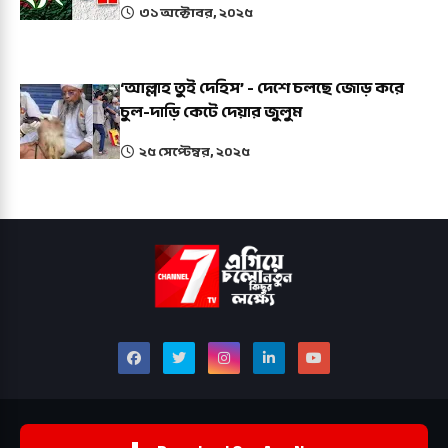
৩১ অক্টোবর, ২০২৫
‘আল্লাহ তুই দেহিস’ - দেশে চলছে জোড় করে
চুল-দাড়ি কেটে দেয়ার জুলুম
২৫ সেপ্টেম্বর, ২০২৫