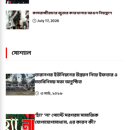
কামরাঙ্গীরচরে জুতার কারখানার আগুন নিয়ন্ত্রণে
July 17, 2026
সোশ্যাল
তারানগর ইউনিয়নের উন্নয়ন নিয়ে ইফতার ও
মতবিনিময় সভা অনুষ্ঠিত
৩ মার্চ, ২০২৬
‘হ্যাঁ’ ‘না’ পোস্টে সরগরম সামাজিক
যোগাযোগামাধ্যম, এর কারন কী?