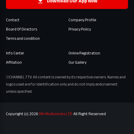
Download Our App Now
Contact
Company Profile
Board Of Directors
Privacy Policy
Terms and condition
Info Center
Online Registration
Affilation
Our Gallery
⦾CHANNEL 7 TV. All content is owned by its respective owners. Names and
logos used are for identification only and do not imply endorsement
unless specified.
Copyright (c) 2026
MH Multimedia LTD
All Right Reserved