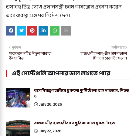
ভয়াবহ চিত্র দেখে প্রধানমন্ত্রী চরম অসন্তোষ প্রকাশ করেন
এবং ব্যবস্থা গ্রহণের নির্দেশ দেন।
পূর্বতন
নবীনতর
সারাদেশে পবিত্র ঈদুল আজহা
রাজধানীর আদ্‌-দ্বীন হাসপাতালে
উদযাপিত
মিললো বেকারির সন্ধান
এই পোস্টগুলি আপনার ভাল লাগতে পারে
বাস নিয়ন্ত্রণ হারিয়ে ঢুকলো কুর্মিটোলা হাসপাতালে, নিহত
১
July 26, 2026
রাজধানীর হাজারীবাগে ছুরিকাঘাতে যুবক নিহত
July 22, 2026