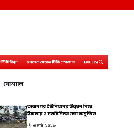
ল্টিমিডিয়া
চ্যানেল সেভেন টিভি স্পেশাল
ENGLISH
সোশ্যাল
তারানগর ইউনিয়নের উন্নয়ন নিয়ে
ইফতার ও মতবিনিময় সভা অনুষ্ঠিত
৩ মার্চ, ২০২৬