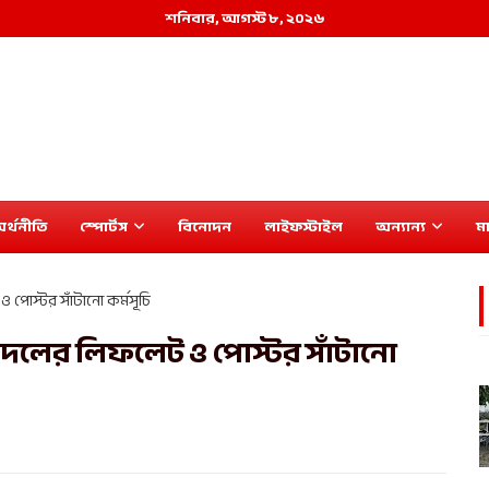
শনিবার, আগস্ট ৮, ২০২৬
র্থনীতি
স্পোর্টস
বিনোদন
লাইফস্টাইল
অন্যান্য
মা
 ও পোস্টর সাঁটানো কর্মসূচি
ছাত্রদলের লিফলেট ও পোস্টর সাঁটানো