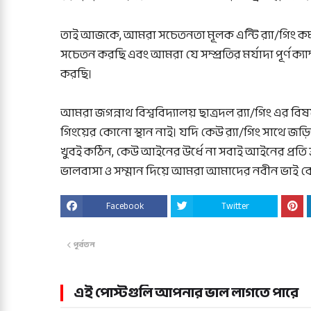
তাই আজকে, আমরা সচেতনতা মূলক এন্টি র‍্যা/গিং কর্ম
সচেতন করছি এবং আমরা যে সম্প্রতির মর্যাদা পূর্ণ ক্যাম
করছি।
আমরা জগন্নাথ বিশ্ববিদ্যালয় ছাত্রদল র‍্যা/গিং এর বি
গিংয়ের কোনো স্থান নাই। যদি কেউ র‍্যা/গিং সাথে 
খুবই কঠিন, কেউ আইনের উর্ধে না সবাই আইনের প্রতি শ্র
ভালবাসা ও সম্মান দিয়ে আমরা আমাদের নবীন ভাই
Facebook
Twitter
পূর্বতন
এই পোস্টগুলি আপনার ভাল লাগতে পারে