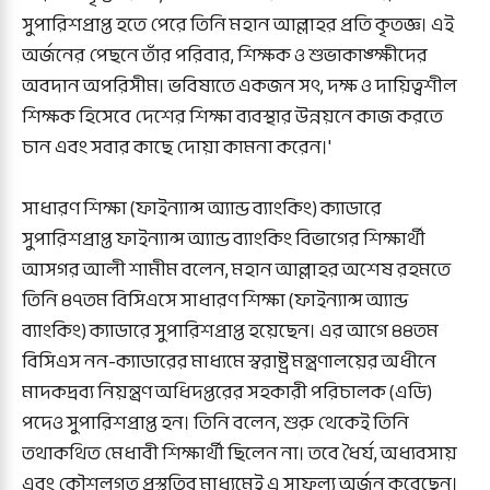
সুপারিশপ্রাপ্ত হতে পেরে তিনি মহান আল্লাহর প্রতি কৃতজ্ঞ। এই
অর্জনের পেছনে তাঁর পরিবার, শিক্ষক ও শুভাকাঙ্ক্ষীদের
অবদান অপরিসীম। ভবিষ্যতে একজন সৎ, দক্ষ ও দায়িত্বশীল
শিক্ষক হিসেবে দেশের শিক্ষা ব্যবস্থার উন্নয়নে কাজ করতে
চান এবং সবার কাছে দোয়া কামনা করেন।'
সাধারণ শিক্ষা (ফাইন্যান্স অ্যান্ড ব্যাংকিং) ক্যাডারে
সুপারিশপ্রাপ্ত ফাইন্যান্স অ্যান্ড ব্যাংকিং বিভাগের শিক্ষার্থী
আসগর আলী শামীম বলেন, মহান আল্লাহর অশেষ রহমতে
তিনি ৪৭তম বিসিএসে সাধারণ শিক্ষা (ফাইন্যান্স অ্যান্ড
ব্যাংকিং) ক্যাডারে সুপারিশপ্রাপ্ত হয়েছেন। এর আগে ৪৪তম
বিসিএস নন-ক্যাডারের মাধ্যমে স্বরাষ্ট্র মন্ত্রণালয়ের অধীনে
মাদকদ্রব্য নিয়ন্ত্রণ অধিদপ্তরের সহকারী পরিচালক (এডি)
পদেও সুপারিশপ্রাপ্ত হন। তিনি বলেন, শুরু থেকেই তিনি
তথাকথিত মেধাবী শিক্ষার্থী ছিলেন না। তবে ধৈর্য, অধ্যবসায়
এবং কৌশলগত প্রস্তুতির মাধ্যমেই এ সাফল্য অর্জন করেছেন।