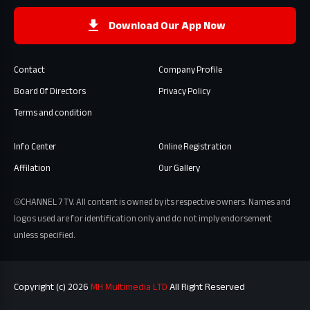
Download Our App Now
Contact
Company Profile
Board Of Directors
Privacy Policy
Terms and condition
Info Center
Online Registration
Affilation
Our Gallery
⦾CHANNEL 7 TV. All content is owned by its respective owners. Names and
logos used are for identification only and do not imply endorsement
unless specified.
Copyright (c) 2026
MH Multimedia LTD
All Right Reserved