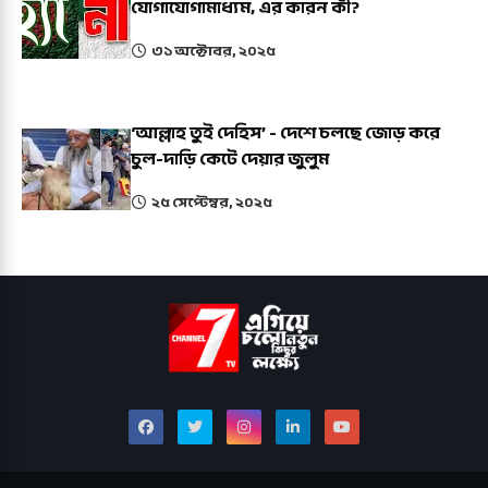
যোগাযোগামাধ্যম, এর কারন কী?
৩১ অক্টোবর, ২০২৫
‘আল্লাহ তুই দেহিস’ - দেশে চলছে জোড় করে
চুল-দাড়ি কেটে দেয়ার জুলুম
২৫ সেপ্টেম্বর, ২০২৫