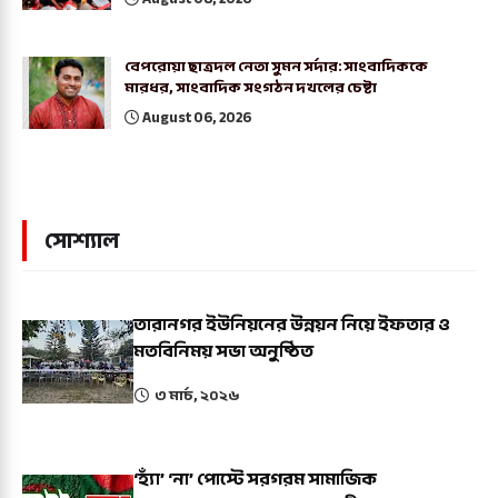
বেপরোয়া ছাত্রদল নেতা সুমন সর্দার: সাংবাদিককে
মারধর, সাংবাদিক সংগঠন দখলের চেষ্টা
August 06, 2026
সোশ্যাল
তারানগর ইউনিয়নের উন্নয়ন নিয়ে ইফতার ও
মতবিনিময় সভা অনুষ্ঠিত
৩ মার্চ, ২০২৬
‘হ্যাঁ’ ‘না’ পোস্টে সরগরম সামাজিক