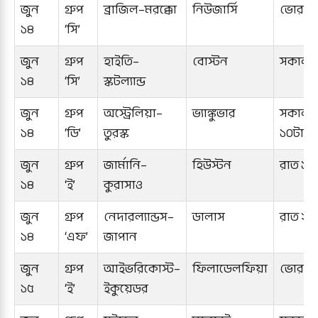
জুন
গ্রুপ
ব্রাজিল–মরক্কো
নিউজার্সি
ভোর ৪ট
১৪
‘সি’
জুন
গ্রুপ
হাইতি–
বোস্টন
সকাল ৭
১৪
‘সি’
স্কটল্যান্ড
জুন
গ্রুপ
অস্ট্রেলিয়া–
ভ্যাঙ্কুভার
সকাল
১৪
‘ডি’
তুরস্ক
১০টা
জুন
গ্রুপ
জার্মানি–
হিউস্টন
রাত ১১
১৪
‘ই’
কুরাসাও
জুন
গ্রুপ
নেদারল্যান্ডস–
ডালাস
রাত ২টা
১৪
‘এফ’
জাপান
জুন
গ্রুপ
আইভরিকোস্ট–
ফিলাডেলফিয়া
ভোর ৫ট
১৫
‘ই’
ইকুয়েডর