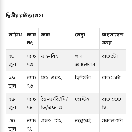
দ্বিতীয় রাউন্ড (৩২)
তারিখ
ম্যাচ
ম্যাচ
ভেন্যু
বাংলাদেশ
নং
সময়
২৮
ম্যাচ
এ ২–বি২
লস
রাত ১টা
জুন
৭৩
অ্যাঞ্জেলস
২৯
ম্যাচ
সি১–এফ২
হিউস্টন
রাত ১১টা
জুন
৭৬
২৯
ম্যাচ
ই১–এ/বি/সি/
বোস্টন
রাত ২.৩০
জুন
৭৪
ডি/এফ–৩
মি.
৩০
ম্যাচ
এফ১–সি২
মন্তেরেই
সকাল ৭টা
জুন
৭৫