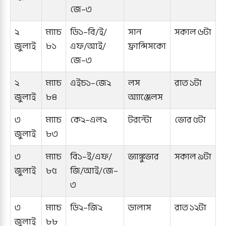
জে–৩
২
ম্যাচ
ডি১–বি/ই/
সান
সকাল ৬টা
জুলাই
৮১
এফ/আই/
ফ্রান্সিসকো
জে–৩
২
ম্যাচ
এইচ১–জে২
লস
রাত ১টা
জুলাই
৮৪
অ্যাঞ্জেলস
৩
ম্যাচ
কে২–এল২
টরন্টো
ভোর ৫টা
জুলাই
৮৩
৩
ম্যাচ
বি১–ই/এফ/
ভ্যাঙ্কুভার
সকাল ৯টা
জুলাই
৮৫
জি/আই/জে–
৩
৩
ম্যাচ
ডি২–জি২
ডালাস
রাত ১২টা
জুলাই
৮৮