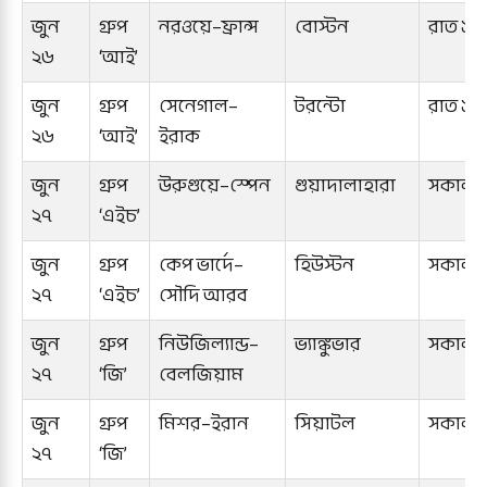
জুন
গ্রুপ
নরওয়ে–ফ্রান্স
বোস্টন
রাত ১টা
২৬
‘আই’
জুন
গ্রুপ
সেনেগাল–
টরন্টো
রাত ১টা
২৬
‘আই’
ইরাক
জুন
গ্রুপ
উরুগুয়ে–স্পেন
গুয়াদালাহারা
সকাল 
২৭
‘এইচ’
জুন
গ্রুপ
কেপ ভার্দে–
হিউস্টন
সকাল 
২৭
‘এইচ’
সৌদি আরব
জুন
গ্রুপ
নিউজিল্যান্ড–
ভ্যাঙ্কুভার
সকাল 
২৭
‘জি’
বেলজিয়াম
জুন
গ্রুপ
মিশর–ইরান
সিয়াটল
সকাল 
২৭
‘জি’