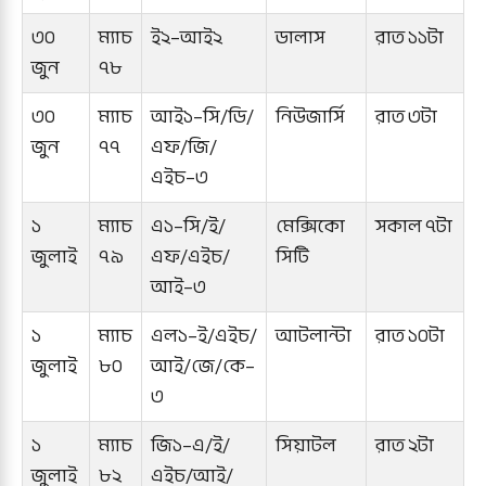
৩০
ম্যাচ
ই২–আই২
ডালাস
রাত ১১টা
জুন
৭৮
৩০
ম্যাচ
আই১–সি/ডি/
নিউজার্সি
রাত ৩টা
জুন
৭৭
এফ/জি/
এইচ–৩
১
ম্যাচ
এ১–সি/ই/
মেক্সিকো
সকাল ৭টা
জুলাই
৭৯
এফ/এইচ/
সিটি
আই–৩
১
ম্যাচ
এল১–ই/এইচ/
আটলান্টা
রাত ১০টা
জুলাই
৮০
আই/জে/কে–
৩
১
ম্যাচ
জি১–এ/ই/
সিয়াটল
রাত ২টা
জুলাই
৮২
এইচ/আই/