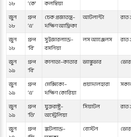
১৮
‘কে’
কলম্বিয়া
জুন
গ্রুপ
চেক প্রজাতন্ত্র–
আটলান্টা
রাত ১০
১৮
‘এ’
দক্ষিণ আফ্রিকা
জুন
গ্রুপ
সুইজারল্যান্ড–
লস অ্যাঞ্জেলস
রাত ১টা
১৮
‘বি’
বসনিয়া
জুন
গ্রুপ
কানাডা–কাতার
ভ্যাঙ্কুভার
ভোর ৪ট
১৯
‘বি’
জুন
গ্রুপ
মেক্সিকো–
গুয়াদালহারা
সকাল ৭
১৯
‘এ’
দক্ষিণ কোরিয়া
জুন
গ্রুপ
যুক্তরাষ্ট্র–
সিয়াটল
রাত ১টা
১৯
‘ডি’
অস্ট্রেলিয়া
জুন
গ্রুপ
স্কটল্যান্ড–
বোস্টন
ভোর ৪ট