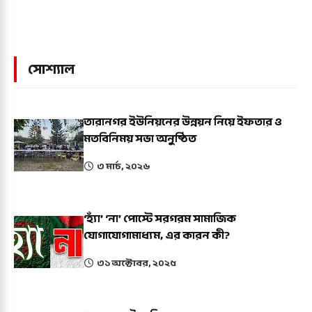
সোশ্যাল
তারানগর ইউনিয়নের উন্নয়ন নিয়ে ইফতার ও
মতবিনিময় সভা অনুষ্ঠিত
৩ মার্চ, ২০২৬
‘হ্যাঁ’ ‘না’ পোস্টে সরগরম সামাজিক
যোগাযোগামাধ্যম, এর কারন কী?
৩১ অক্টোবর, ২০২৫