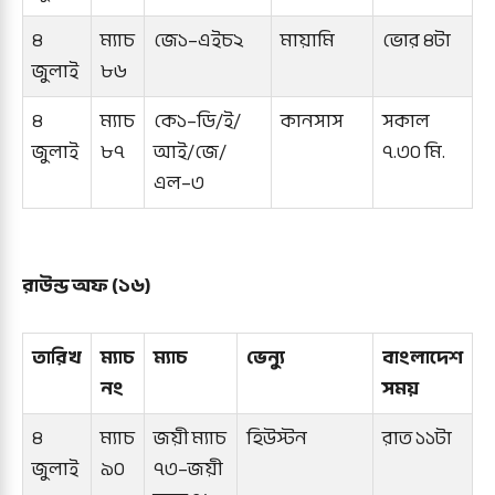
৪
ম্যাচ
জে১–এইচ২
মায়ামি
ভোর ৪টা
জুলাই
৮৬
৪
ম্যাচ
কে১–ডি/ই/
কানসাস
সকাল
জুলাই
৮৭
আই/জে/
৭.৩০ মি.
এল–৩
রাউন্ড অফ (১৬)
তারিখ
ম্যাচ
ম্যাচ
ভেন্যু
বাংলাদেশ
নং
সময়
৪
ম্যাচ
জয়ী ম্যাচ
হিউস্টন
রাত ১১টা
জুলাই
৯০
৭৩–জয়ী