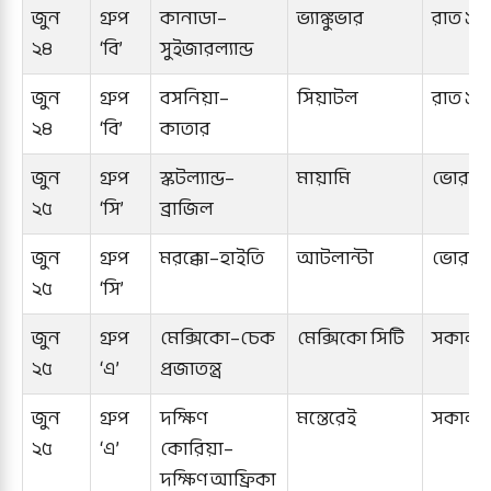
জুন
গ্রুপ
কানাডা–
ভ্যাঙ্কুভার
রাত ১টা
২৪
‘বি’
সুইজারল্যান্ড
জুন
গ্রুপ
বসনিয়া–
সিয়াটল
রাত ১টা
২৪
‘বি’
কাতার
জুন
গ্রুপ
স্কটল্যান্ড–
মায়ামি
ভোর ৪ট
২৫
‘সি’
ব্রাজিল
জুন
গ্রুপ
মরক্কো–হাইতি
আটলান্টা
ভোর ৪ট
২৫
‘সি’
জুন
গ্রুপ
মেক্সিকো–চেক
মেক্সিকো সিটি
সকাল ৭
২৫
‘এ’
প্রজাতন্ত্র
জুন
গ্রুপ
দক্ষিণ
মন্তেরেই
সকাল ৭
২৫
‘এ’
কোরিয়া–
দক্ষিণ আফ্রিকা