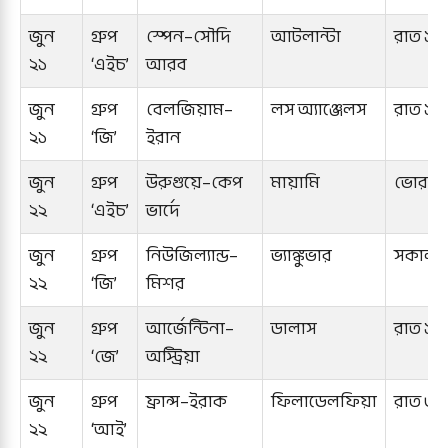
জুন
গ্রুপ
স্পেন–সৌদি
আটলান্টা
রাত ১০
২১
‘এইচ’
আরব
জুন
গ্রুপ
বেলজিয়াম–
লস অ্যাঞ্জেলস
রাত ১টা
২১
‘জি’
ইরান
জুন
গ্রুপ
উরুগুয়ে–কেপ
মায়ামি
ভোর ৪ট
২২
‘এইচ’
ভার্দে
জুন
গ্রুপ
নিউজিল্যান্ড–
ভ্যাঙ্কুভার
সকাল ৭
২২
‘জি’
মিশর
জুন
গ্রুপ
আর্জেন্টিনা–
ডালাস
রাত ১১
২২
‘জে’
অস্ট্রিয়া
জুন
গ্রুপ
ফ্রান্স–ইরাক
ফিলাডেলফিয়া
রাত ৩ট
২২
‘আই’