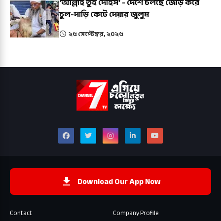
‘আল্লাহ তুই দেহিস’ - দেশে চলছে জোড় করে
চুল-দাড়ি কেটে দেয়ার জুলুম
২৫ সেপ্টেম্বর, ২০২৫
Download Our App Now
Contact
Company Profile