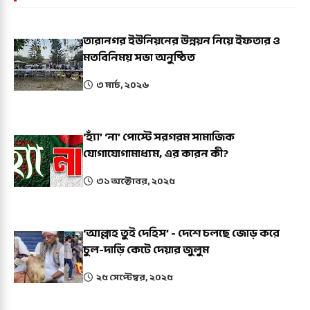
তারানগর ইউনিয়নের উন্নয়ন নিয়ে ইফতার ও
মতবিনিময় সভা অনুষ্ঠিত
৩ মার্চ, ২০২৬
‘হ্যাঁ’ ‘না’ পোস্টে সরগরম সামাজিক
যোগাযোগামাধ্যম, এর কারন কী?
৩১ অক্টোবর, ২০২৫
‘আল্লাহ তুই দেহিস’ - দেশে চলছে জোড় করে
চুল-দাড়ি কেটে দেয়ার জুলুম
২৫ সেপ্টেম্বর, ২০২৫