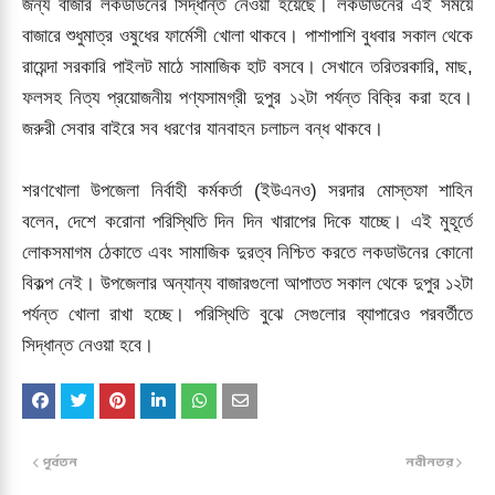
জন্য বাজার লকডাউনের সিদ্ধান্ত নেওয়া হয়েছে। লকডাউনের এই সময়ে
বাজারে শুধুমাত্র ওষুধের ফার্মেসী খোলা থাকবে। পাশাপাশি বুধবার সকাল থেকে
রায়েন্দা সরকারি পাইলট মাঠে সামাজিক হাট বসবে। সেখানে তরিতরকারি, মাছ,
ফলসহ নিত্য প্রয়োজনীয় পণ্যসামগ্রী দুপুর ১২টা পর্যন্ত বিক্রি করা হবে।
জরুরী সেবার বাইরে সব ধরণের যানবাহন চলাচল বন্ধ থাকবে।
শরণখোলা উপজেলা নির্বাহী কর্মকর্তা (ইউএনও) সরদার মোস্তফা শাহিন
বলেন, দেশে করোনা পরিস্থিতি দিন দিন খারাপের দিকে যাচ্ছে। এই মুহূর্তে
লোকসমাগম ঠেকাতে এবং সামাজিক দুরত্ব নিশ্চিত করতে লকডাউনের কোনো
বিকল্প নেই। উপজেলার অন্যান্য বাজারগুলো আপাতত সকাল থেকে দুপুর ১২টা
পর্যন্ত খোলা রাখা হচ্ছে। পরিস্থিতি বুঝে সেগুলোর ব্যাপারেও পরবর্তীতে
সিদ্ধান্ত নেওয়া হবে।
পূর্বতন
নবীনতর