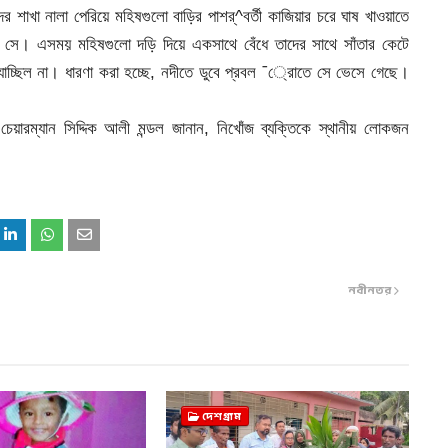
নদের শাখা নালা পেরিয়ে মহিষগুলো বাড়ির পাশর্^বর্তী কাজিয়ার চরে ঘাষ খাওয়াতে
 সে। এসময় মহিষগুলো দড়ি দিয়ে একসাথে বেঁধে তাদের সাথে সাঁতার কেটে
্ছিল না। ধারণা করা হচ্ছে, নদীতে ডুবে প্রবল ¯্রােতে সে ভেসে গেছে।
য়ারম্যান সিদ্দিক আলী মন্ডল জানান, নিখোঁজ ব্যক্তিকে স্থানীয় লোকজন
নবীনতর
দেশগ্রাম