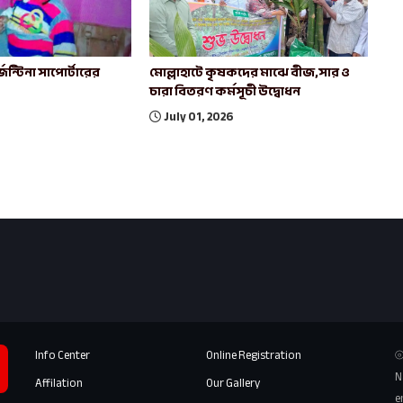
েন্টিনা সাপোর্টারের
মোল্লাহাটে কৃষকদের মাঝে বীজ,সার ও
চারা বিতরণ কর্মসূচী উদ্বোধন
July 01, 2026
Info Center
Online Registration
⦾
N
Affilation
Our Gallery
e