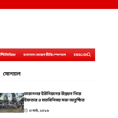
ল্টিমিডিয়া
চ্যানেল সেভেন টিভি স্পেশাল
ENGLISH
সোশ্যাল
তারানগর ইউনিয়নের উন্নয়ন নিয়ে
ইফতার ও মতবিনিময় সভা অনুষ্ঠিত
৩ মার্চ, ২০২৬