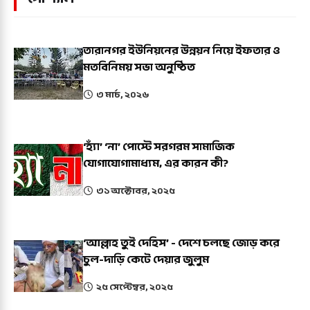
তারানগর ইউনিয়নের উন্নয়ন নিয়ে ইফতার ও
মতবিনিময় সভা অনুষ্ঠিত
৩ মার্চ, ২০২৬
‘হ্যাঁ’ ‘না’ পোস্টে সরগরম সামাজিক
যোগাযোগামাধ্যম, এর কারন কী?
৩১ অক্টোবর, ২০২৫
‘আল্লাহ তুই দেহিস’ - দেশে চলছে জোড় করে
চুল-দাড়ি কেটে দেয়ার জুলুম
২৫ সেপ্টেম্বর, ২০২৫