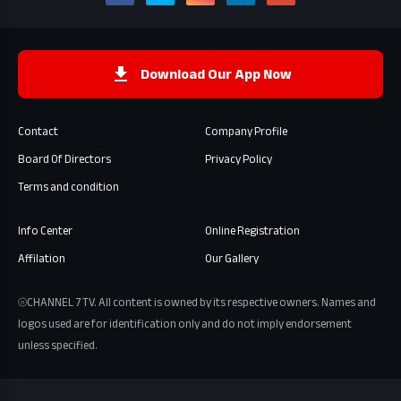
Download Our App Now
Contact
Company Profile
Board Of Directors
Privacy Policy
Terms and condition
Info Center
Online Registration
Affilation
Our Gallery
⦾CHANNEL 7 TV. All content is owned by its respective owners. Names and
logos used are for identification only and do not imply endorsement
unless specified.