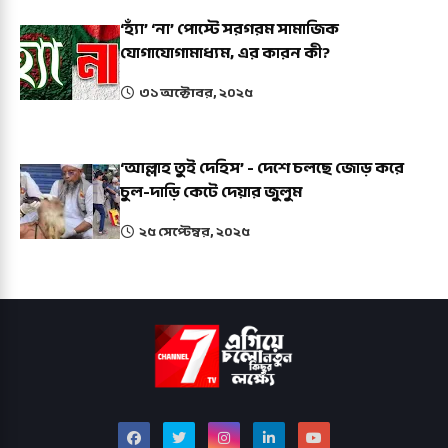
‘হ্যাঁ’ ‘না’ পোস্টে সরগরম সামাজিক
যোগাযোগামাধ্যম, এর কারন কী?
৩১ অক্টোবর, ২০২৫
‘আল্লাহ তুই দেহিস’ - দেশে চলছে জোড় করে
চুল-দাড়ি কেটে দেয়ার জুলুম
২৫ সেপ্টেম্বর, ২০২৫