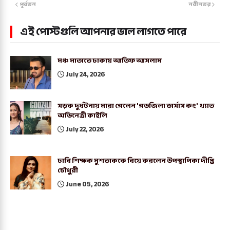
পূর্বতন
নবীনতর
এই পোস্টগুলি আপনার ভাল লাগতে পারে
মঞ্চ মাতাতে ঢাকায় আতিফ আসলাম
July 24, 2026
সড়ক দুর্ঘটনায় মারা গেলেন 'গডজিলা ভার্সাস কং' খ্যাত
অভিনেত্রী কাইলি
July 22, 2026
ঢাবি শিক্ষক মুশতাককে বিয়ে করলেন উপস্থাপিকা দীপ্তি
চৌধুরী
June 05, 2026