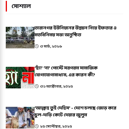
সোশ্যাল
তারানগর ইউনিয়নের উন্নয়ন নিয়ে ইফতার ও
মতবিনিময় সভা অনুষ্ঠিত
৩ মার্চ, ২০২৬
‘হ্যাঁ’ ‘না’ পোস্টে সরগরম সামাজিক
যোগাযোগামাধ্যম, এর কারন কী?
৩১ অক্টোবর, ২০২৫
‘আল্লাহ তুই দেহিস’ - দেশে চলছে জোড় করে
চুল-দাড়ি কেটে দেয়ার জুলুম
২৫ সেপ্টেম্বর, ২০২৫