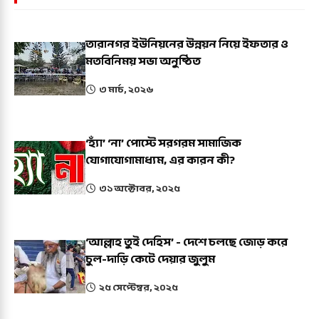
তারানগর ইউনিয়নের উন্নয়ন নিয়ে ইফতার ও
মতবিনিময় সভা অনুষ্ঠিত
৩ মার্চ, ২০২৬
‘হ্যাঁ’ ‘না’ পোস্টে সরগরম সামাজিক
যোগাযোগামাধ্যম, এর কারন কী?
৩১ অক্টোবর, ২০২৫
‘আল্লাহ তুই দেহিস’ - দেশে চলছে জোড় করে
চুল-দাড়ি কেটে দেয়ার জুলুম
২৫ সেপ্টেম্বর, ২০২৫