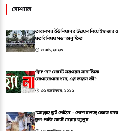
সোশ্যাল
তারানগর ইউনিয়নের উন্নয়ন নিয়ে ইফতার ও
মতবিনিময় সভা অনুষ্ঠিত
৩ মার্চ, ২০২৬
‘হ্যাঁ’ ‘না’ পোস্টে সরগরম সামাজিক
যোগাযোগামাধ্যম, এর কারন কী?
৩১ অক্টোবর, ২০২৫
‘আল্লাহ তুই দেহিস’ - দেশে চলছে জোড় করে
চুল-দাড়ি কেটে দেয়ার জুলুম