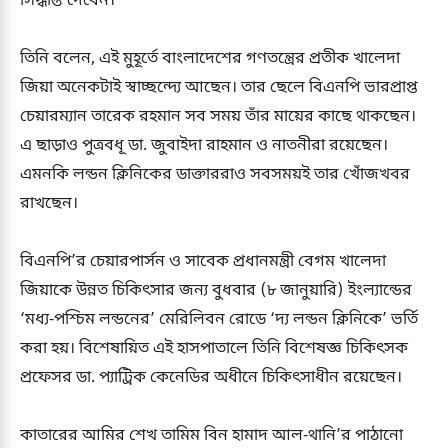
সিদ্ধান্ত দেবেন।
তিনি বলেন, এই মুহূর্তে বাংলাদেশের গণতন্ত্রের প্রতীক খালেদা
জিয়া অনেকটাই স্বাচ্ছন্দ্যে আছেন। তার ছেলে বিএনপি ভারপ্রাপ্ত
চেয়ারম্যান তারেক রহমান সব সময় তাঁর মায়ের কাছে থাকছেন।
এ ছাড়াও পুত্রবধূ ডা. জুবাইদা রাহমান ও নাতনীরা রয়েছেন।
এমনকি লন্ডন ক্লিনিকের ডাক্তাররাও সবসময়ই তার খোঁজখবর
রাখছেন।
বিএনপি’র চেয়ারপার্সন ও সাবেক প্রধানমন্ত্রী বেগম খালেদা
জিয়াকে উন্নত চিকিৎসার জন্য বুধবার (৮ জানুয়ারি) ইংল্যান্ডের
‘মধ্য-পশ্চিম লন্ডনের’ মেরিলিবন রোডে ‘দ্য লন্ডন ক্লিনিকে’ ভর্তি
করা হয়। বিশেষায়িত এই হাসপাতালে তিনি বিশেষজ্ঞ চিকিৎসক
প্রফেসর ডা. প্যাট্রিক কেনেডির অধীনে চিকিৎসাধীন রয়েছেন।
কাতারের আমির শেখ তামিম বিন হামাদ আল-থানি’র পাঠানো