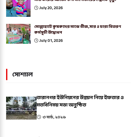
July 20, 2026
মোল্লাহাটে কৃষকদের মাঝে বীজ,সার ও চারা বিতরণ
কর্মসূচী উদ্বোধন
July 01, 2026
সোশ্যাল
তারানগর ইউনিয়নের উন্নয়ন নিয়ে ইফতার ও
মতবিনিময় সভা অনুষ্ঠিত
৩ মার্চ, ২০২৬