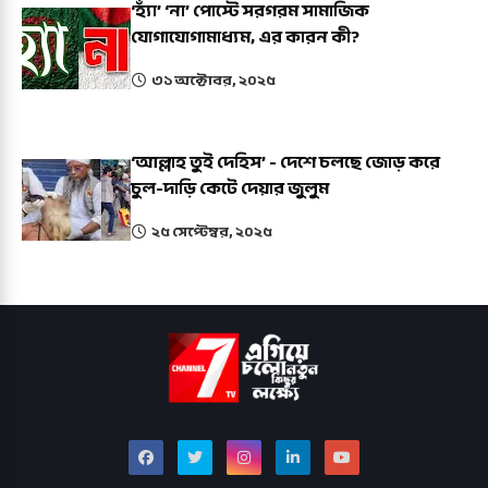
‘হ্যাঁ’ ‘না’ পোস্টে সরগরম সামাজিক
যোগাযোগামাধ্যম, এর কারন কী?
৩১ অক্টোবর, ২০২৫
‘আল্লাহ তুই দেহিস’ - দেশে চলছে জোড় করে
চুল-দাড়ি কেটে দেয়ার জুলুম
২৫ সেপ্টেম্বর, ২০২৫