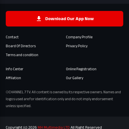
Download Our App Now
Contact
Company Profile
Board Of Directors
Privacy Policy
Terms and condition
Info Center
Online Registration
Affilation
Our Gallery
⦾CHANNEL 7 TV. All content is owned by its respective owners. Names and
logos used are for identification only and do not imply endorsement
unless specified.
Copyright (c) 2026
MH Multimedia LTD
All Right Reserved