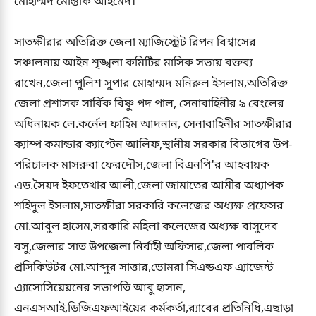
মোহাম্মদ মোস্তাক আহমেদ।
সাতক্ষীরার অতিরিক্ত জেলা ম্যাজিস্ট্রেট রিপন বিশ্বাসের
সঞ্চালনায় আইন শৃঙ্খলা কমিটির মাসিক সভায় বক্তব্য
রাখেন,জেলা পুলিশ সুপার মোহাম্মদ মনিরুল ইসলাম,অতিরিক্ত
জেলা প্রশাসক সার্বিক বিষ্ণু পদ পাল, সেনাবাহিনীর ৯ বেংলের
অধিনায়ক লে.কর্নেল ফাহিম আদনান, সেনাবাহিনীর সাতক্ষীরার
ক্যাম্প কমান্ডার ক্যাপ্টেন আলিফ,স্থানীয় সরকার বিভাগের উপ-
পরিচালক মাসরুবা ফেরদৌস,জেলা বিএনপি'র আহবায়ক
এড.সৈয়দ ইফতেখার আলী,জেলা জামাতের আমীর অধ্যাপক
শহিদুল ইসলাম,সাতক্ষীরা সরকারি কলেজের অধ্যক্ষ প্রফেসর
মো.আবুল হাসেম,সরকারি মহিলা কলেজের অধ্যক্ষ বাসুদেব
বসু,জেলার সাত উপজেলা নির্বাহী অফিসার,জেলা পাবলিক
প্রসিকিউটর মো.আব্দুর সাত্তার,ভোমরা সিএন্ডএফ এ্যাজেন্ট
এ্যাসোসিয়েয়নের সভাপতি আবু হাসান,
এনএসআই,ডিজিএফআইয়ের কর্মকর্তা,র‍্যাবের প্রতিনিধি,এছাড়া