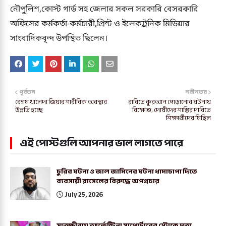
নৌপুলিশ,কোস্ট গার্ড সহ জেলার সকল সরকারি বেসরকারি
অফিসের কর্মকর্তা-কর্মচারী,প্রিন্ট ও ইলেকট্রনিক মিডিয়ার
সাংবাদিকবৃন্দ উপস্থিত ছিলেন।
পূর্বতন
নবীনতর
বেগম খালেদা জিয়ার শারীরিক অবস্থার
রাবিতে কুরআন পোড়ানোর ঘটনায়
উন্নতি হচ্ছে
বিক্ষোভ, দোষীদের শাস্তির দাবিতে
শিক্ষার্থীদের মিছিল
এই পোস্টগুলি আপনার ভাল লাগতে পারে
চুরির ঘটনা ও জাল জামিনের ঘটনা ধামাচাপা দিতে
ব্যবসায়ী রাসেলের বিরুদ্ধে অপপ্রচার
July 25, 2026
সাতক্ষীরায় আর্জেন্টিনা সাপোর্টারের স্ট্রোকে মৃত্যু